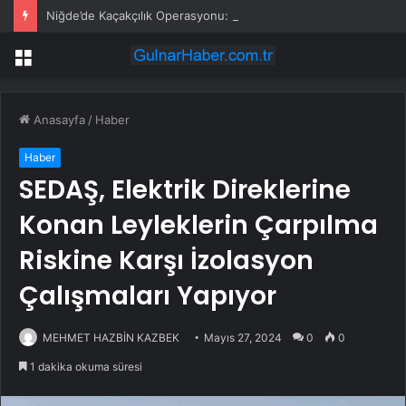
Niğde’de Kaçakçılık Operasyonu: 9 Gözaltı
Menü
Anasayfa
/
Haber
Haber
SEDAŞ, Elektrik Direklerine
Konan Leyleklerin Çarpılma
Riskine Karşı İzolasyon
Çalışmaları Yapıyor
MEHMET HAZBİN KAZBEK
Mayıs 27, 2024
0
0
1 dakika okuma süresi