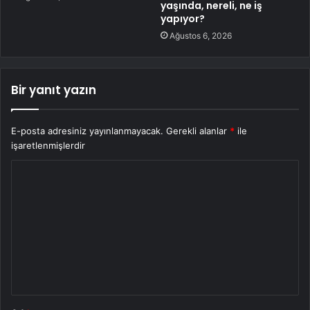
yaşında, nereli, ne iş
yapıyor?
Ağustos 6, 2026
Bir yanıt yazın
E-posta adresiniz yayınlanmayacak.
Gerekli alanlar
*
ile
işaretlenmişlerdir
Y
o
r
u
m
*