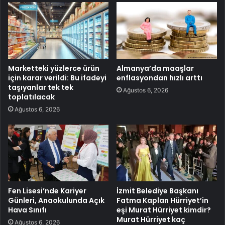
Marketteki yüzlerce ürün
Almanya’da maaşlar
için karar verildi: Bu ifadeyi
enflasyondan hızlı arttı
taşıyanlar tek tek
Ağustos 6, 2026
toplatılacak
Ağustos 6, 2026
Fen Lisesi’nde Kariyer
İzmit Belediye Başkanı
Günleri, Anaokulunda Açık
Fatma Kaplan Hürriyet’in
Hava Sınıfı
eşi Murat Hürriyet kimdir?
Murat Hürriyet kaç
Ağustos 6, 2026