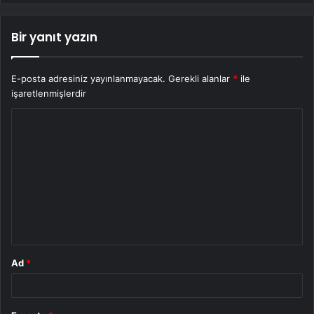
Bir yanıt yazın
E-posta adresiniz yayınlanmayacak.
Gerekli alanlar
*
ile
işaretlenmişlerdir
Y
o
r
u
m
*
Ad
*