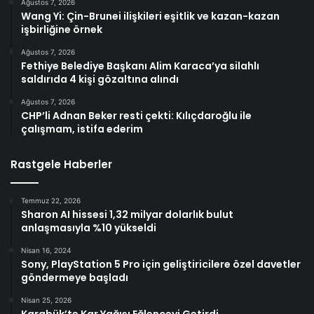
Ağustos 7, 2026
Wang Yi: Çin-Brunei ilişkileri eşitlik ve kazan-kazan
işbirliğine örnek
Ağustos 7, 2026
Fethiye Belediye Başkanı Alim Karaca’ya silahlı
saldırıda 4 kişi gözaltına alındı
Ağustos 7, 2026
CHP’li Adnan Beker resti çekti: Kılıçdaroğlu ile
çalışmam, istifa ederim
Rastgele Haberler
Temmuz 22, 2026
Sharon AI hissesi 1,32 milyar dolarlık bulut
anlaşmasıyla %10 yükseldi
Nisan 16, 2024
Sony, PlayStation 5 Pro için geliştiricilere özel davetler
göndermeye başladı
Nisan 25, 2026
Karabük’te Kar Yağışı Eğlenceyi Getirdi