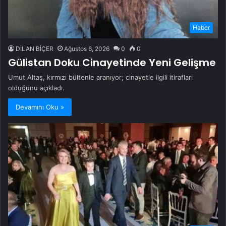
Haber
DİLAN BİÇER
Ağustos 6, 2026
0
0
Gülistan Doku Cinayetinde Yeni Gelişme
Umut Altaş, kırmızı bültenle aranıyor; cinayetle ilgili itirafları
olduğunu açıkladı.
Devamını Oku »