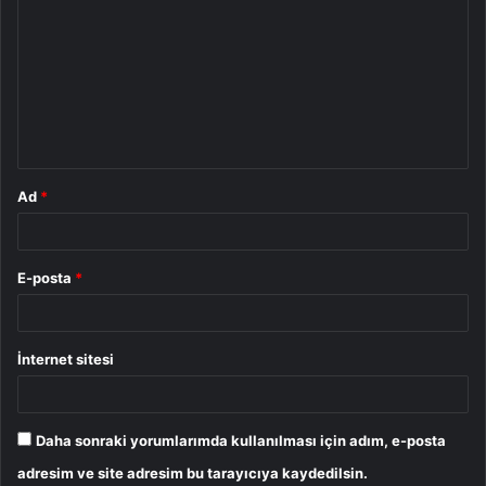
o
r
u
m
*
Ad
*
E-posta
*
İnternet sitesi
Daha sonraki yorumlarımda kullanılması için adım, e-posta
adresim ve site adresim bu tarayıcıya kaydedilsin.