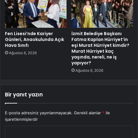
Fen Lisesi’nde Kariyer
İzmit Belediye Başkanı
Günleri, Anaokulunda Açık
Fatma Kaplan Hürriyet’in
Hava Sınıfı
eşi Murat Hürriyet kimdir?
Murat Hürriyet kaç
Ağustos 6, 2026
yaşında, nereli, ne iş
yapıyor?
Ağustos 6, 2026
Bir yanıt yazın
E-posta adresiniz yayınlanmayacak.
Gerekli alanlar
*
ile
işaretlenmişlerdir
Y