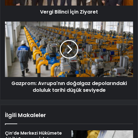
Vergi Bilinci İçin Ziyaret
Gazprom: Avrupa'nın doğalgaz depolarındaki
doluluk tarihi düşük seviyede
İlgili Makaleler
Çin’de Merkezi Hükümete