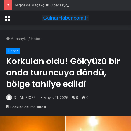
Niğde’de Kaçakçılık Operasyonu: 9 Gözaltı
Menü
Anasayfa
/
Haber
Haber
Korkulan oldu! Gökyüzü bir
anda turuncuya döndü,
bölge tahliye edildi
DİLAN BİÇER
Mayıs 21, 2026
0
0
1 dakika okuma süresi