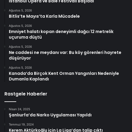
İstanbul Opera ve Bale Festivali Başladı
Ağustos 5, 2026
Bitlis’te Mayıs’ta Karla Mücadele
Ağustos 5, 2026
Emniyet halatı kopan deneyimli dağcı 12 metrelik
uçuruma düştü
Ağustos 5, 2026
Ne caddesi ne meydanı var: Bu köy görenleri hayrete
düşürüyor
Ağustos 5, 2026
Kanada’da Birçok Kent Orman Yangınları Nedeniyle
Dumanla Kaplandı
Rastgele Haberler
Nisan 24, 2025
Şanlıurfa’da Narko Uygulaması Yapıldı
Temmuz 19, 2024
Kerem Aktürkoğlu için La Liga’dan talip çıktı