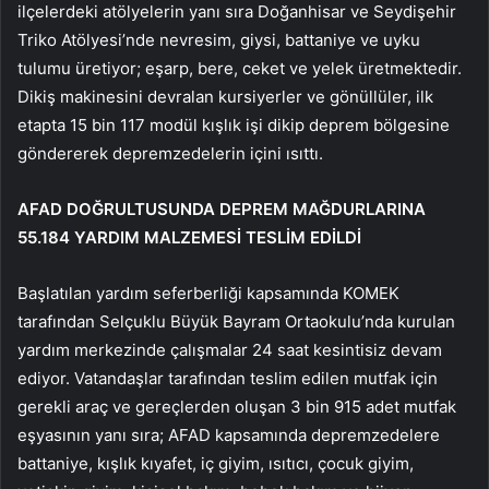
ilçelerdeki atölyelerin yanı sıra Doğanhisar ve Seydişehir
Triko Atölyesi’nde nevresim, giysi, battaniye ve uyku
tulumu üretiyor; eşarp, bere, ceket ve yelek üretmektedir.
Dikiş makinesini devralan kursiyerler ve gönüllüler, ilk
etapta 15 bin 117 modül kışlık işi dikip deprem bölgesine
göndererek depremzedelerin içini ısıttı.
AFAD DOĞRULTUSUNDA DEPREM MAĞDURLARINA
55.184 YARDIM MALZEMESİ TESLİM EDİLDİ
Başlatılan yardım seferberliği kapsamında KOMEK
tarafından Selçuklu Büyük Bayram Ortaokulu’nda kurulan
yardım merkezinde çalışmalar 24 saat kesintisiz devam
ediyor. Vatandaşlar tarafından teslim edilen mutfak için
gerekli araç ve gereçlerden oluşan 3 bin 915 adet mutfak
eşyasının yanı sıra; AFAD kapsamında depremzedelere
battaniye, kışlık kıyafet, iç giyim, ısıtıcı, çocuk giyim,