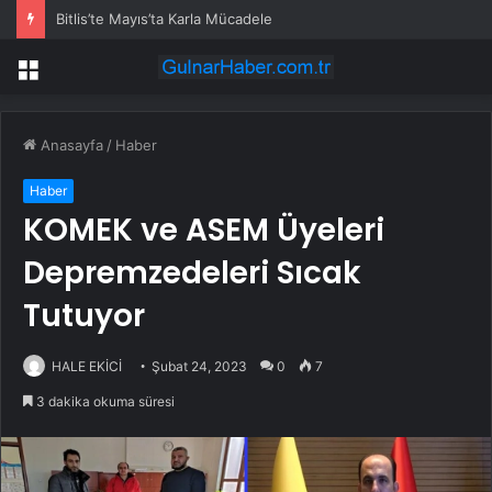
Bitlis’te Mayıs’ta Karla Mücadele
Menü
Anasayfa
/
Haber
Haber
KOMEK ve ASEM Üyeleri
Depremzedeleri Sıcak
Tutuyor
HALE EKİCİ
Şubat 24, 2023
0
7
3 dakika okuma süresi