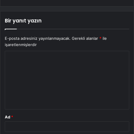
Bir yanıt yazın
E-posta adresiniz yayınlanmayacak.
Gerekli alanlar
*
ile
işaretlenmişlerdir
Y
o
r
u
m
*
Ad
*