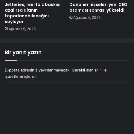
Jefferies, reel faiz baskısı
Danaher hisseleri yeni CEO
azalırsa altının
ataması sonrası yükseldi
toparlanabileceğini
Ağustos 4, 2026
söylüyor
Ağustos 5, 2026
Bir yanıt yazın
E-posta adresiniz yayınlanmayacak.
Gerekli alanlar
*
ile
işaretlenmişlerdir
Y
o
r
u
m
*