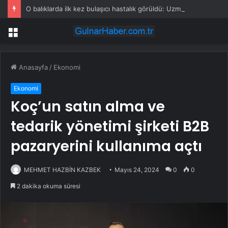
O balıklarda ilk kez bulaşıcı hastalık görüldü: Uzmanlar ‘tüketmeyin’ çağrısı yaptı
Menü
Anasayfa
/
Ekonomi
Ekonomi
Koç’un satın alma ve
tedarik yönetimi şirketi B2B
pazaryerini kullanıma açtı
MEHMET HAZBİN KAZBEK
Mayıs 24, 2024
0
0
2 dakika okuma süresi