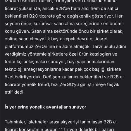
Müdürü Serhan Turfan, “Dünyada ve Türkiye’de online
ticaret yükselişte, ancak B2B’de hem alıcı hem de satıcı
beklentileri B2C ticarete göre değişkenlik gösteriyor. Her
şeyden önce, kurumsal satın alma süreçlerinde en önemli
konu güven. Satın alma sektöründe öncü bir şirket olarak,
online satın almaya ilk başta kapalı devre e-ticaret
platformumuz ZerOnline ile adım atmıştık. Terzi usulü adını
verdiğimiz yöntemle şirketlere özel ürün katalogları ve
tedarikçi anlaşmaları sunuyor, bayi yapılanmalarından
teknoloji entegrasyonlarına kadar pek çok başlığı şirkete
özel belirliyorduk. Değişen kullanıcı beklentileri ve B2B e-
ticarete yönelik trend, bizi ZerGO’yu geliştirmeye teşvik
etti” dedi.
İş yerlerine yönelik avantajlar sunuyor
Tahminler, işletmeler arası alışverişi tanımlayan B2B e-
ticaret konseptinin bugün 11 trilyon dolarlık bir pazarı