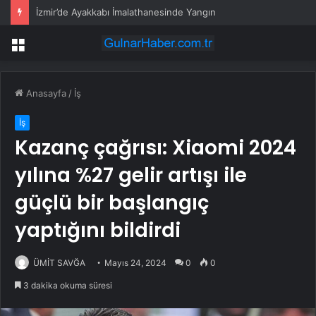
İzmir’de Ayakkabı İmalathanesinde Yangın
Menü
Anasayfa
/
İş
İş
Kazanç çağrısı: Xiaomi 2024
yılına %27 gelir artışı ile
güçlü bir başlangıç
yaptığını bildirdi
ÜMİT SAVĞA
Mayıs 24, 2024
0
0
3 dakika okuma süresi