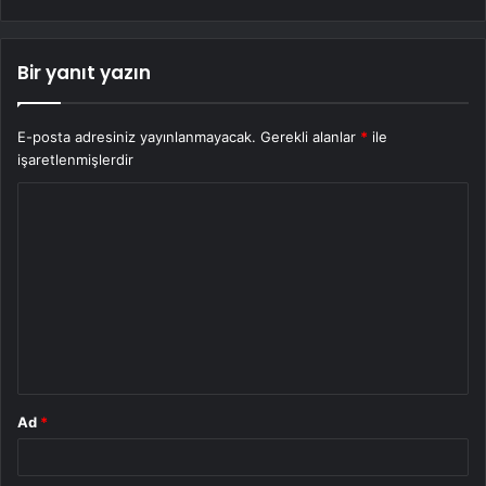
Bir yanıt yazın
E-posta adresiniz yayınlanmayacak.
Gerekli alanlar
*
ile
işaretlenmişlerdir
Y
o
r
u
m
*
Ad
*