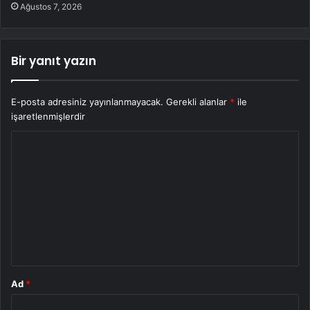
Ağustos 7, 2026
Bir yanıt yazın
E-posta adresiniz yayınlanmayacak.
Gerekli alanlar
*
ile
işaretlenmişlerdir
Y
o
r
u
m
*
Ad
*