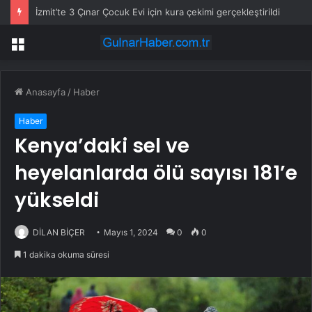
İzmit’te 3 Çınar Çocuk Evi için kura çekimi gerçekleştirildi
Menü
Anasayfa
/
Haber
Haber
Kenya’daki sel ve
heyelanlarda ölü sayısı 181’e
yükseldi
DİLAN BİÇER
Mayıs 1, 2024
0
0
1 dakika okuma süresi