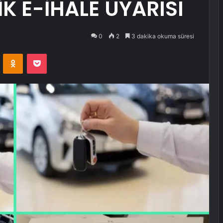
K E-İHALE UYARISI
0
2
3 dakika okuma süresi
VKontakte
Odnoklassniki
Pocket