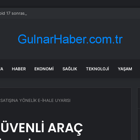
oid 17 sonrası güncelleme almayacak Samsung telefonlar
FA
HABER
EKONOMI
SAĞLIK
TEKNOLOJI
YAŞAM
ATIŞINA YÖNELİK E-İHALE UYARISI
ÜVENLİ ARAÇ