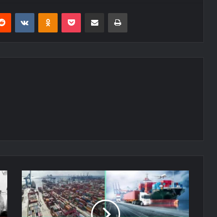
erest
Reddit
VKontakte
Odnoklassniki
Pocket
E-Posta ile paylaş
Yazdır