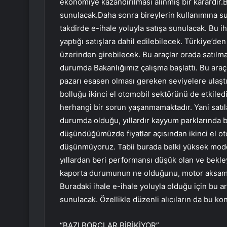
ekonomiye kazandırılması alınmış bir karardır.B
sunulacak.Daha sonra bireylerin kullanımına sun
takdirde e-ihale yoluyla satışa sunulacak. Bu ih
yaptığı satışlara dahil edilebilecek. Türkiye’d
üzerinden girebilecek. Bu araçlar orada satılma
durumda Bakanlığımız çalışma başlattı. Bu araç
pazarı esasen olması gereken seviyelere ulaştı
bolluğu ikinci el otomobil sektörünü de etkil
herhangi bir sorun yaşanmamaktadır. Yani satıl
durumda olduğu, yıllardır kayyum parklarında be
düşündüğümüzde fiyatlar açısından ikinci el ot
düşünmüyoruz. Tabii burada belki yüksek model a
yıllardan beri performansı düşük olan ve bekleye
kaporta durumunun ne olduğunu, motor aksamla
Buradaki ihale e-ihale yoluyla olduğu için bu a
sunulacak. Özellikle düzenli alıcıların da bu ko
“BAZI BORÇLAR BİRİKİYOR”