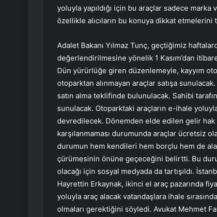
yoluyla yapıldığı için bu araçlar sadece marka v
özellikle alıcıların bu konuya dikkat etmelerini
Adalet Bakanı Yılmaz Tunç, geçtiğimiz haftalar
değerlendirilmesine yönelik 1 Kasım’dan itibar
Dün yürürlüğe giren düzenlemeyle, kayyım otopa
otoparktan alınmayan araçlar satışa sunulacak.
satın alma teklifinde bulunulacak. Sahibi tarafı
sunulacak. Otoparktaki araçların e-ihale yolu
devredilecek. Dönemden elde edilen gelir hak s
karşılanmaması durumunda araçlar ücretsiz olara
durumun hem kendileri hem borçlu hem de alac
çürümesinin önüne geçeceğini belirtti. Bu duru
olacağı için sosyal medyada da tartışıldı. İsta
Hayrettin Erkaynak, ikinci el araç pazarında fiy
yoluyla araç alacak vatandaşlara ihale sırasınd
olmaları gerektiğini söyledi. Avukat Mehmet Fat