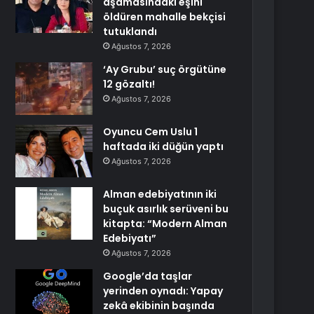
aşamasındaki eşini
öldüren mahalle bekçisi
tutuklandı
Ağustos 7, 2026
‘Ay Grubu’ suç örgütüne
12 gözaltı!
Ağustos 7, 2026
Oyuncu Cem Uslu 1
haftada iki düğün yaptı
Ağustos 7, 2026
Alman edebiyatının iki
buçuk asırlık serüveni bu
kitapta: “Modern Alman
Edebiyatı”
Ağustos 7, 2026
Google’da taşlar
yerinden oynadı: Yapay
zekâ ekibinin başında