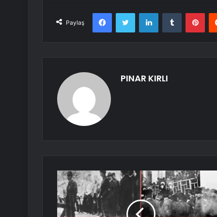
Facebook
Twitter
LinkedIn
Tumblr
Pint
Paylaş
PINAR KIRLI