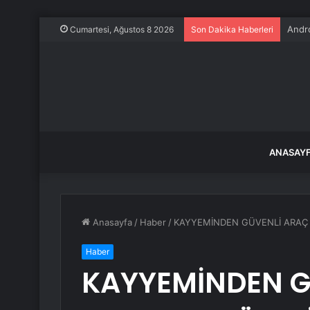
Andr
Cumartesi, Ağustos 8 2026
Son Dakika Haberleri
ANASAY
Anasayfa
/
Haber
/
KAYYEMİNDEN GÜVENLİ ARAÇ S
Haber
KAYYEMİNDEN G