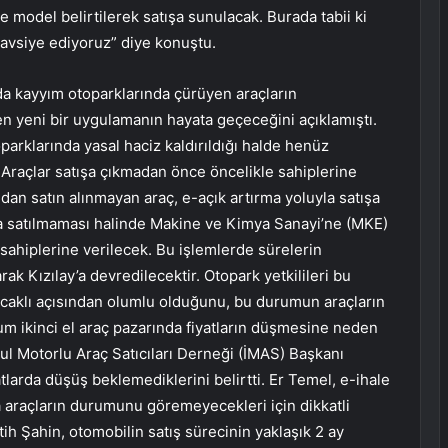
e model belirtilerek satışa sunulacak. Burada tabii ki
 tavsiye ediyoruz” diye konuştu.
da kayyım otoparklarında çürüyen araçların
en yeni bir uygulamanın hayata geçeceğini açıklamıştı.
rklarında yasal haciz kaldırıldığı halde henüz
 Araçlar satışa çıkmadan önce öncelikle sahiplerine
ndan satın alınmayan araç, e-açık artırma yoluyla satışa
yla satılmaması halinde Makine ve Kimya Sanayi’ne (MKE)
ahiplerine verilecek. Bu işlemlerde sürelerin
k Kızılay’a devredilecektir. Otopark yetkilileri bu
aklı açısından olumlu olduğunu, bu durumun araçların
m ikinci el araç pazarında fiyatların düşmesine neden
nbul Motorlu Araç Satıcıları Derneği (İMAS) Başkanı
atlarda düşüş beklemediklerini belirtti. Er Temel, e-ihale
a araçların durumunu göremeyecekleri için dikkatli
ih Şahin, otomobilin satış sürecinin yaklaşık 2 ay