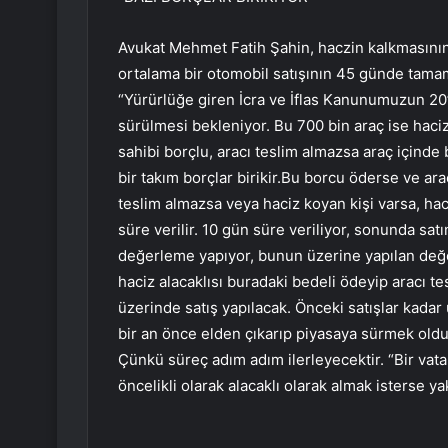
Avukat Mehmet Fatih Şahin, haczin kalkmasının 
ortalama bir otomobil satışının 45 günde tamaml
“Yürürlüğe giren İcra ve İflas Kanunumuzun 20’
sürülmesi bekleniyor. Bu 700 bin araç ise haciz
sahibi borçlu, aracı teslim almazsa araç içinde
bir takım borçlar birikir.Bu borcu öderse ve a
teslim almazsa veya haciz koyan kişi varsa, haci
süre verilir. 10 gün süre veriliyor, sonunda satı
değerleme yapıyor, bunun üzerine yapılan değer
haciz alacaklısı buradaki bedeli ödeyip aracı t
üzerinde satış yapılacak. Önceki satışlar kada
bir an önce elden çıkarıp piyasaya sürmek oldu
Çünkü süreç adım adım ilerleyecektir. “Bir vata
öncelikli olarak alacaklı olarak almak isterse ya