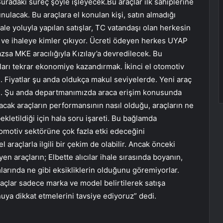
uradaki süreç şöyle işleyecek.Bu araçlar ilk sahiplerine
ulacak. Bu araçlara el konulan kişi, satın almadığı
ale yoluyla yapılan satışlar, TC vatandaşı olan herkesin
en ve ihaleye kimler çıkıyor. Ücreti ödeyen herkes UYAP
zsa MKE aracılığıyla Kızılay’a devredilecek. Bu
ları tekrar ekonomiye kazandırmak. İkinci el otomotiv
. Fiyatlar şu anda oldukça makul seviyelerde. Yeni araç
edi. Şu anda departmanımızda araca erişim konusunda
acak araçların performansının nasıl olduğu, araçların ne
kletildiği için hala soru işareti. Bu bağlamda
omotiv sektörüne çok fazla etki edeceğini
raçlarla ilgili bir çekim de olabilir. Ancak önceki
n araçların; Elbette alıcılar ihale sırasında boyanın,
rında ne gibi eksikliklerin olduğunu göremiyorlar.
raçlar sadece marka ve model belirtilerek satışa
nuya dikkat etmelerini tavsiye ediyoruz” dedi.