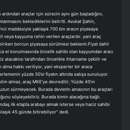
ardından araçlar için sürecin aynı gün başladığını,
anmasını beklediklerini belirtti. Avukat Şahin,
nci maddesiyle yaklaşık 700 bin aracın piyasaya
li veya kayyuma rehin verilen araçlardır. yani araç
 biriken borcun piyasaya sürülmesi beklenir.Fiyat dahil
raca el konulmasında öncelik sahibi olan kayyumdan aracı
z alacaklısı tarafından öncelikle ihtarname çekilir ve
n alma hakkı veriliyor, yani eksperler bir araca
lemenin yüzde 50’si fiyatın altında satışa sunuluyor.
eslim almaz, araç MKE’ye devredilir; Yüzde 40’ın
r uzun sürmeyecek. Burada devletin amacının bu araçları
ğunu söyleyebiliriz. Burada kimin alacağına bağlı.
ndaş ilk etapta arabayı almak isterse veya haciz sahibi
klaşık 45 günde bitirebiliyor” dedi.