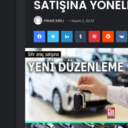
SATIŞINA YÖNELİ
PINAR KIRLI
Kasım 2, 2023
Facebook
Twitter
LinkedIn
Tumblr
Pinterest
Reddit