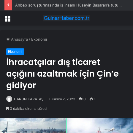
Ahbap soruşturmasında iş insanı Hüseyin Başaran’a tutuklama talebi
Menü
Anasayfa
/
Ekonomi
Ekonomi
İhracatçılar dış ticaret
açığını azaltmak için Çin’e
gidiyor
HARUN KARATAŞ
Kasım 2, 2023
0
1
3 dakika okuma süresi