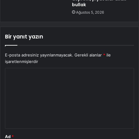
bullak
Ağustos 5, 2026
Bir yanıt yazın
E-posta adresiniz yayınlanmayacak.
Gerekli alanlar
*
ile
işaretlenmişlerdir
Y
o
r
u
m
*
Ad
*