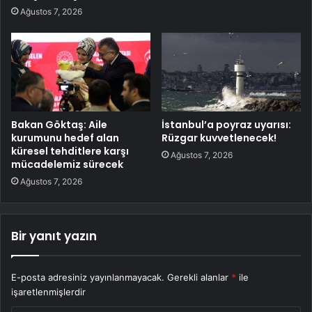
Ağustos 7, 2026
Bakan Göktaş: Aile
İstanbul’a poyraz uyarısı:
kurumunu hedef alan
Rüzgar kuvvetlenecek!
küresel tehditlere karşı
Ağustos 7, 2026
mücadelemiz sürecek
Ağustos 7, 2026
Bir yanıt yazın
E-posta adresiniz yayınlanmayacak.
Gerekli alanlar
*
ile
işaretlenmişlerdir