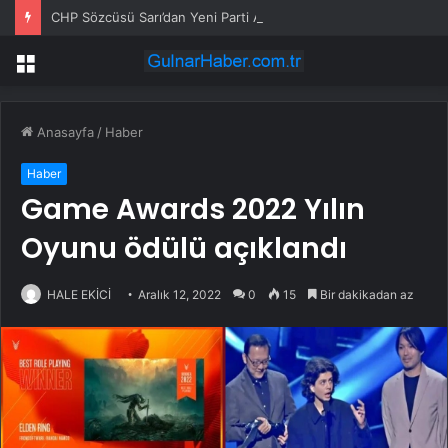
CHP Sözcüsü Sarı’dan Yeni Parti Açıklamasına Tepki: Bu Arkadaşlarımız Koltukçu
Menü
Anasayfa
/
Haber
Haber
Game Awards 2022 Yılın
Oyunu ödülü açıklandı
HALE EKİCİ
Aralık 12, 2022
0
15
Bir dakikadan az