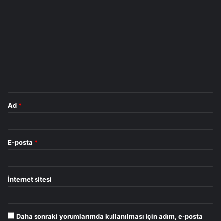
Y
o
r
u
m
*
Ad
*
E-posta
*
İnternet sitesi
Daha sonraki yorumlarımda kullanılması için adım, e-posta