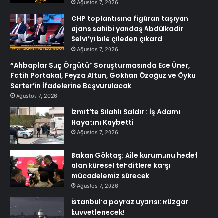
Ağustos 7, 2026
CHP toplantısına figüran taşıyan
ajans sahibi yandaş Abdülkadir
Selvi’yi bile çileden çıkardı
Ağustos 7, 2026
“Ahbaplar Suç Örgütü” Soruşturmasında Ece Üner,
Fatih Portakal, Feyza Altun, Gökhan Özoğuz ve Öykü
Serter’in İfadelerine Başvurulacak
Ağustos 7, 2026
İzmit’te Silahlı Saldırı: İş Adamı
Hayatını Kaybetti
Ağustos 7, 2026
Bakan Göktaş: Aile kurumunu hedef
alan küresel tehditlere karşı
mücadelemiz sürecek
Ağustos 7, 2026
İstanbul’a poyraz uyarısı: Rüzgar
kuvvetlenecek!