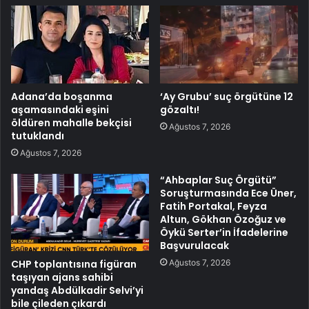
Adana’da boşanma
‘Ay Grubu’ suç örgütüne 12
aşamasındaki eşini
gözaltı!
öldüren mahalle bekçisi
Ağustos 7, 2026
tutuklandı
Ağustos 7, 2026
“Ahbaplar Suç Örgütü”
Soruşturmasında Ece Üner,
Fatih Portakal, Feyza
Altun, Gökhan Özoğuz ve
Öykü Serter’in İfadelerine
Başvurulacak
Ağustos 7, 2026
CHP toplantısına figüran
taşıyan ajans sahibi
yandaş Abdülkadir Selvi’yi
bile çileden çıkardı