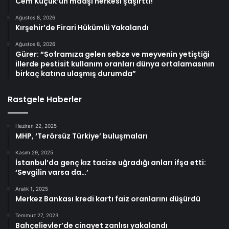
Cem Küçük’ün maaşı herkesi şaşırttı!
Ağustos 8, 2026
Kırşehir’de Firari Hükümlü Yakalandı
Ağustos 8, 2026
Gürer: “Soframıza gelen sebze ve meyvenin yetiştiği
illerde pestisit kullanım oranları dünya ortalamasının
birkaç katına ulaşmış durumda”
Rastgele Haberler
Haziran 22, 2025
MHP, ‘Terörsüz Türkiye’ buluşmaları
Kasım 29, 2025
İstanbul’da genç kız tacize uğradığı anları ifşa etti:
‘Sevgilin varsa da…’
Aralık 1, 2025
Merkez Bankası kredi kartı faiz oranlarını düşürdü
Temmuz 27, 2023
Bahçelievler’de cinayet zanlısı yakalandı