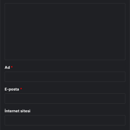
Y
o
r
u
m
*
Ad
*
E-posta
*
İnternet sitesi