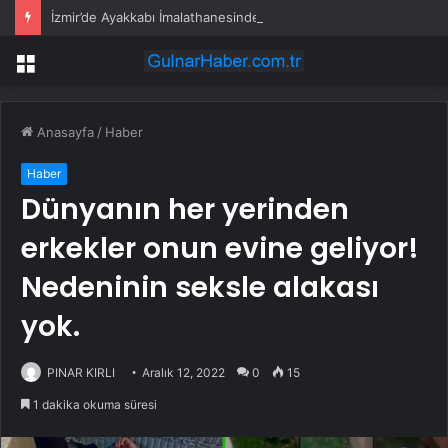
İzmir’de Ayakkabı İmalathanesinde Yangın
Menü
Anasayfa
/
Haber
Haber
Dünyanın her yerinden
erkekler onun evine geliyor!
Nedeninin seksle alakası
yok.
PINAR KIRLI
Aralık 12, 2022
0
15
1 dakika okuma süresi