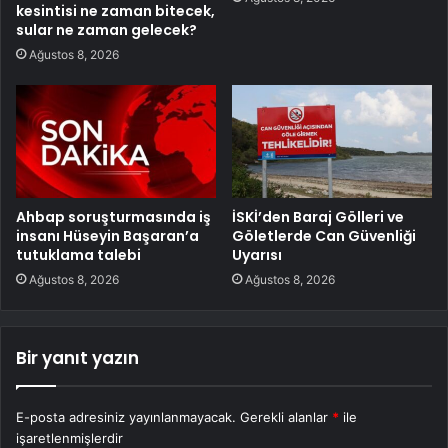
kesintisi ne zaman bitecek,
sular ne zaman gelecek?
Ağustos 8, 2026
Ahbap soruşturmasında iş
İSKİ’den Baraj Gölleri ve
insanı Hüseyin Başaran’a
Göletlerde Can Güvenliği
tutuklama talebi
Uyarısı
Ağustos 8, 2026
Ağustos 8, 2026
Bir yanıt yazın
E-posta adresiniz yayınlanmayacak.
Gerekli alanlar
*
ile
işaretlenmişlerdir