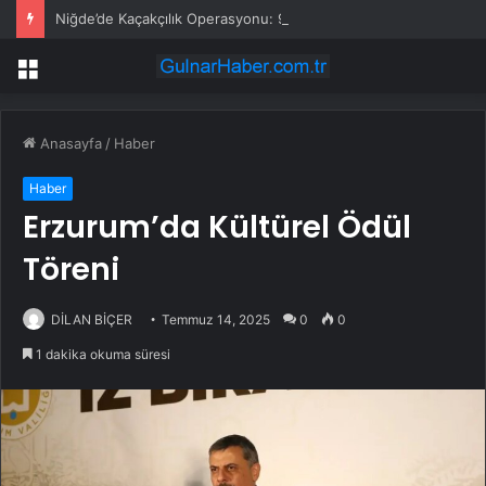
Niğde’de Kaçakçılık Operasyonu: 9 Gözaltı
Menü
Anasayfa
/
Haber
Haber
Erzurum’da Kültürel Ödül
Töreni
DİLAN BİÇER
Temmuz 14, 2025
0
0
1 dakika okuma süresi