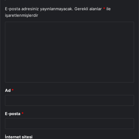
E-posta adresiniz yayınlanmayacak.
Gerekli alanlar
*
ile
işaretlenmişlerdir
Y
o
r
u
m
*
Ad
*
E-posta
*
İnternet sitesi