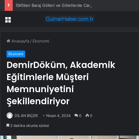
İSKİ’den Baraj Gölleri ve Göletlerde Can Güvenliği Uyarısı
Menü
Anasayfa
/
Ekonomi
Ekonomi
DemirDöküm, Akademik
Eğitimlerle Müşteri
Memnuniyetini
Şekillendiriyor
DİLAN BİÇER
Nisan 4, 2024
0
0
2 dakika okuma süresi