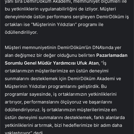
yanı sıra DemirDöküm Akademi, memnuniyet ölçümleri ile
bu yetkinliklerin uygulanabilirliğini de izliyor. Müşteri
deneyiminde üstün performans sergileyen DemirDöküm iş
ortakları ise “Müşterinin Yıldızları” programı ile
ödüllendiriliyor.
Müşteri memnuniyetinin DemirDöküm’ün DNA’sında yer
alan değişmez bir değer olduğunu belirten
Pazarlamadan
Sorumlu Genel Müdür Yardımcısı Ufuk Atan
, “İş
ortaklarımızın müşterilerimize en üstün deneyimi
sunmalarını desteklemek için DemirDöküm Akademi ve
Müşterinin Yıldızları programlarını geliştirdik. Bu
programlar sayesinde, iş ortaklarımızın yetkinliklerini
artırıyor, performanslarını ölçüyoruz ve başarılarını
ödüllendiriyoruz. İş ortaklarımızın müşterilerimize en
üstün deneyimi sunmalarını desteklemek, farklı alanlarda
yetkinliklerini artırmak, bizi hedeflerimize bir adım daha
yaklaştırıyor” dedi.