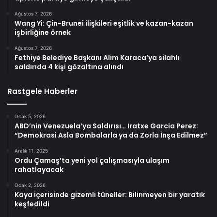
Ağustos 7, 2026
Wang Yi: Çin-Brunei ilişkileri eşitlik ve kazan-kazan
işbirliğine örnek
Ağustos 7, 2026
Fethiye Belediye Başkanı Alim Karaca’ya silahlı
saldırıda 4 kişi gözaltına alındı
Rastgele Haberler
Ocak 5, 2026
ABD’nin Venezuela’ya Saldırısı… Iratxe Garcia Perez:
“Demokrasi Asla Bombalarla ya da Zorla İnşa Edilmez”
Aralık 11, 2025
Ordu Çamaş’ta yeni yol çalışmasıyla ulaşım
rahatlayacak
Ocak 2, 2026
Kaya içerisinde gizemli tüneller: Bilinmeyen bir yaratık
keşfedildi