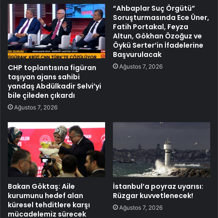
“Ahbaplar Suç Örgütü”
Soruşturmasında Ece Üner,
Fatih Portakal, Feyza
Altun, Gökhan Özoğuz ve
Öykü Serter’in İfadelerine
Başvurulacak
Ağustos 7, 2026
CHP toplantısına figüran
taşıyan ajans sahibi
yandaş Abdülkadir Selvi’yi
bile çileden çıkardı
Ağustos 7, 2026
Bakan Göktaş: Aile
İstanbul’a poyraz uyarısı:
kurumunu hedef alan
Rüzgar kuvvetlenecek!
küresel tehditlere karşı
Ağustos 7, 2026
mücadelemiz sürecek