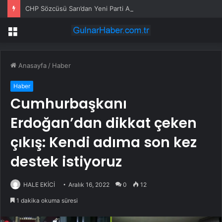
CHP Sözcüsü Sarı’dan Yeni Parti Açıklamasına Tepki: Bu Arkadaşlarımız Koltukçu
Menü
Anasayfa
/
Haber
Haber
Cumhurbaşkanı
Erdoğan’dan dikkat çeken
çıkış: Kendi adıma son kez
destek istiyoruz
HALE EKİCİ
Aralık 16, 2022
0
12
1 dakika okuma süresi