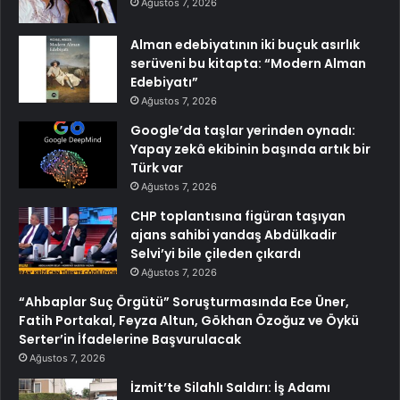
Ağustos 7, 2026
Alman edebiyatının iki buçuk asırlık
serüveni bu kitapta: “Modern Alman
Edebiyatı”
Ağustos 7, 2026
Google’da taşlar yerinden oynadı:
Yapay zekâ ekibinin başında artık bir
Türk var
Ağustos 7, 2026
CHP toplantısına figüran taşıyan
ajans sahibi yandaş Abdülkadir
Selvi’yi bile çileden çıkardı
Ağustos 7, 2026
“Ahbaplar Suç Örgütü” Soruşturmasında Ece Üner,
Fatih Portakal, Feyza Altun, Gökhan Özoğuz ve Öykü
Serter’in İfadelerine Başvurulacak
Ağustos 7, 2026
İzmit’te Silahlı Saldırı: İş Adamı