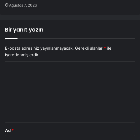
Ağustos 7, 2026
Bir yanıt yazın
E-posta adresiniz yayınlanmayacak.
Gerekli alanlar
*
ile
işaretlenmişlerdir
Y
o
r
u
m
*
Ad
*