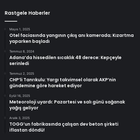
Rastgele Haberler
Mayıs 1, 2025
Otel faciasında yangının çıkış anı kamerada; Kızartma
yaparken başladı
Temmuz 8, 2024
Adana’da hissedilen sıcaklık 48 derece: Kepçeyle
serinledi
Temmuz 2, 2025
CHP’li Tanrıkulu: Yargı takvimsel olarak AKP’nin
gündemine göre hareket ediyor
Eylül 16, 2025
Meteoroloji uyardı: Pazartesi ve salı günü sağanak
yağış geliyor
Aralık 3, 2025
TOGG’un fabrikasında çalışan dev beton şirketi
iflastan döndü!