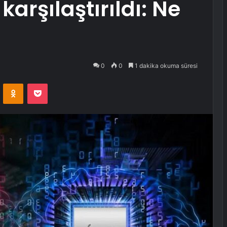
arşılaştırıldı: Ne
0
0
1 dakika okuma süresi
VKontakte
Odnoklassniki
Pocket