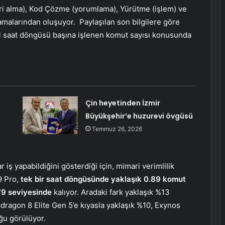
eri alma), Kod Çözme (yorumlama), Yürütme (işlem) ve
malarından oluşuyor. Paylaşılan son bilgilere göre
ani saat döngüsü başına işlenen komut sayısı konusunda
Çin heyetinden İzmir
Büyükşehir’e huzurevi övgüsü
Temmuz 26, 2026
 iş yapabildiğini gösterdiği için, mimari verimlilik
19 Pro,
tek bir saat döngüsünde yaklaşık 0.89 komut
9 seviyesinde
kalıyor. Aradaki fark yaklaşık %13
dragon 8 Elite Gen 5’e kıyasla yaklaşık %10, Exynos
ğu görülüyor.