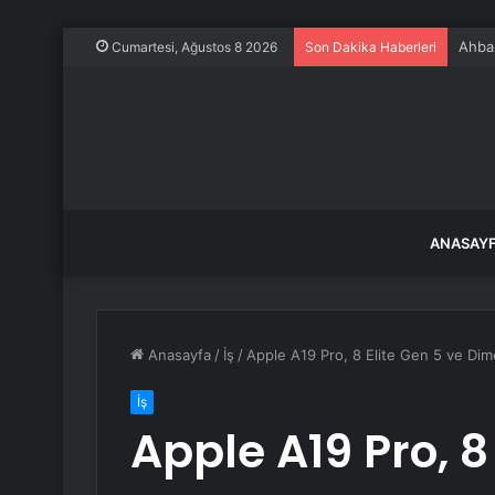
Ahbap
Cumartesi, Ağustos 8 2026
Son Dakika Haberleri
ANASAY
Anasayfa
/
İş
/
Apple A19 Pro, 8 Elite Gen 5 ve Dimen
İş
Apple A19 Pro, 8