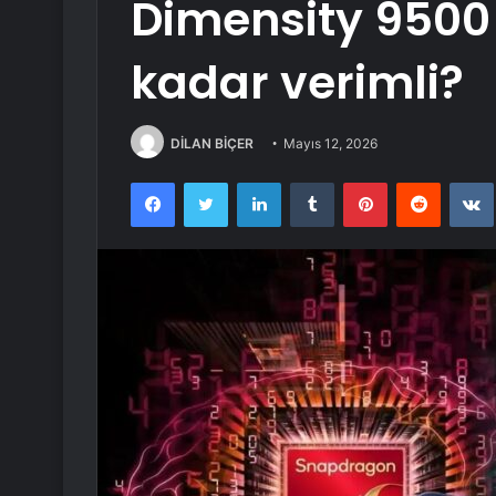
Dimensity 9500 k
kadar verimli?
DİLAN BİÇER
Mayıs 12, 2026
Facebook
Twitter
LinkedIn
Tumblr
Pinterest
Reddit