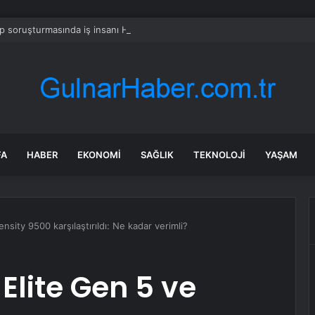
 soruşturmasında iş insanı Hüseyin Başaran’a tutuklama talebi
FA
HABER
EKONOMI
SAĞLIK
TEKNOLOJI
YAŞAM
sity 9500 karşılaştırıldı: Ne kadar verimli?
 Elite Gen 5 ve