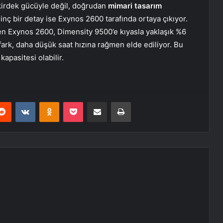
ekirdek gücüyle değil, doğrudan
mimari tasarım
ginç bir detay ise Exynos 2600 tarafında ortaya çıkıyor.
n Exynos 2600, Dimensity 9500’e kıyasla yaklaşık %6
fark, daha düşük saat hızına rağmen elde ediliyor. Bu
kapasitesi olabilir.
erest
Reddit
VKontakte
Odnoklassniki
Pocket
E-Posta ile paylaş
Yazdır