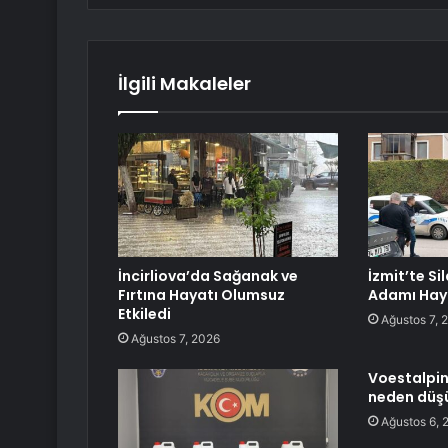
İlgili Makaleler
İncirliova’da Sağanak ve
İzmit’te Sil
Fırtına Hayatı Olumsuz
Adamı Haya
Etkiledi
Ağustos 7, 
Ağustos 7, 2026
Voestalpin
neden düş
Ağustos 6, 