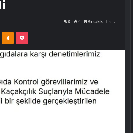
i
0
0
Bir dakikadan az
VKontakte
Odnoklassniki
Pocket