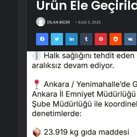
Ürün Ele Geçirild
DİLAN BİÇER
Eylül 3, 2025
Facebook
Twitter
LinkedIn
Tumblr
Pinterest
Reddit