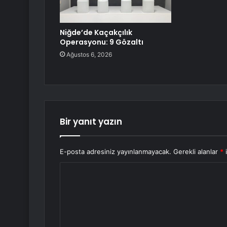
Niğde’de Kaçakçılık
Operasyonu: 9 Gözaltı
Ağustos 6, 2026
Bir yanıt yazın
E-posta adresiniz yayınlanmayacak.
Gerekli alanlar
*
i
Y
o
r
u