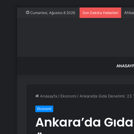
Ahbap
Cumartesi, Ağustos 8 2026
Son Dakika Haberleri
ANASAY
Anasayfa
/
Ekonomi
/
Ankara’da Gıda Denetimi: 23 T
Ekonomi
Ankara’da Gıda 