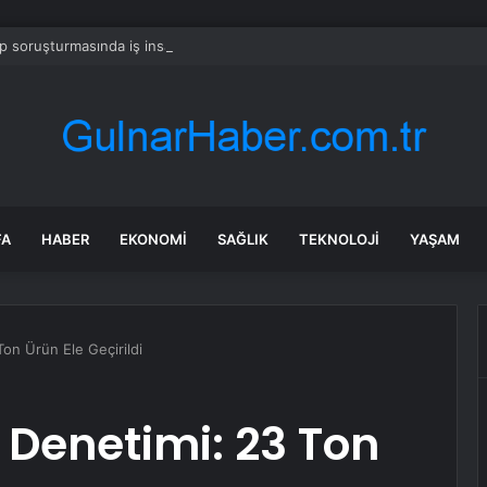
 soruşturmasında iş insanı Hüseyin Başaran’a tutuklama talebi
FA
HABER
EKONOMI
SAĞLIK
TEKNOLOJI
YAŞAM
on Ürün Ele Geçirildi
Denetimi: 23 Ton