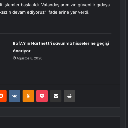
li işlemler başlatıldı. Vatandaşlarımızın güvenilir gıdaya
sızın devam ediyoruz” ifadelerine yer verdi.
BofA’nın Hartnett’i savunma hisselerine geçişi
öneriyor
Ağustos 8, 2026
erest
Reddit
VKontakte
Odnoklassniki
Pocket
E-Posta ile paylaş
Yazdır