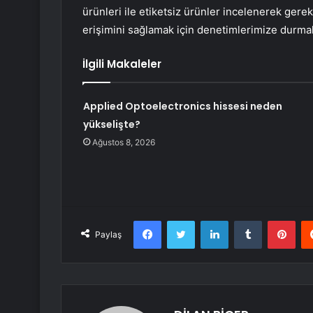
ürünleri ile etiketsiz ürünler incelenerek gerek
erişimini sağlamak için denetimlerimize durmak
İlgili Makaleler
Applied Optoelectronics hissesi neden
yükselişte?
Ağustos 8, 2026
Facebook
Twitter
LinkedIn
Tumblr
Pint
Paylaş