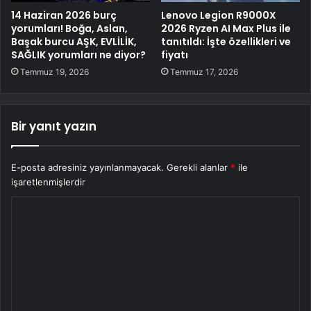
14 Haziran 2026 burç
Lenovo Legion R9000X
yorumları! Boğa, Aslan,
2026 Ryzen AI Max Plus ile
Başak burcu AŞK, EVLİLİK,
tanıtıldı: İşte özellikleri ve
SAĞLIK yorumları ne diyor?
fiyatı
Temmuz 19, 2026
Temmuz 17, 2026
Bir yanıt yazın
E-posta adresiniz yayınlanmayacak.
Gerekli alanlar
*
ile
işaretlenmişlerdir
Y
o
r
u
m
*