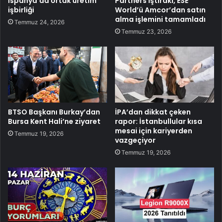
İspanya’da ortak üretim
Partners iştiraki, ESE
işbirliği
World’ü Amcor’dan satın
alma işlemini tamamladı
Temmuz 24, 2026
Temmuz 23, 2026
BTSO Başkanı Burkay’dan
İPA’dan dikkat çeken
Bursa Kent Hali’ne ziyaret
rapor: İstanbullular kısa
mesai için kariyerden
Temmuz 19, 2026
vazgeçiyor
Temmuz 19, 2026