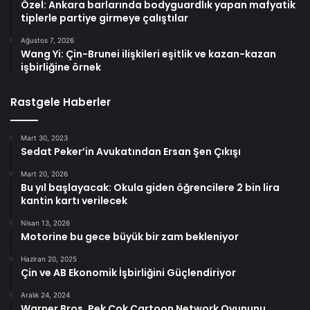
Özel: Ankara barlarında bodyguardlık yapan mafyatik
tiplerle partiye girmeye çalıştılar
Ağustos 7, 2026
Wang Yi: Çin-Brunei ilişkileri eşitlik ve kazan-kazan
işbirliğine örnek
Rastgele Haberler
Mart 30, 2023
Sedat Peker’in Avukatından Ersan Şen Çıkışı
Mart 20, 2026
Bu yıl başlayacak: Okula giden öğrencilere 2 bin lira
kantin kartı verilecek
Nisan 13, 2026
Motorine bu gece büyük bir zam bekleniyor
Haziran 20, 2025
Çin ve AB Ekonomik İşbirliğini Güçlendiriyor
Aralık 24, 2024
Warner Bros. Pek Çok Cartoon Network Oyununu