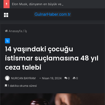
Elon Musk, dünyanın en büyük ve en değerli binasını kuruyor: Peki ama neden?
Menü
Anasayfa
/
İş
İş
14 yaşındaki çocuğu
istismar suçlamasına 48 yıl
ceza talebi
NURCAN BAYRAM
Nisan 19, 2024
0
0
1 dakika okuma süresi