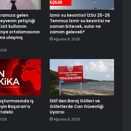
framıza gelen
İzmir su kesintisi! İZSU 25-26
eyvenin yetiştiği
Temmuz İzmir su kesintisi ne
tisit kullanım
zaman bitecek, sular ne
ünya ortalamasının
zaman gelecek?
ına ulaşmış
Ağustos 8, 2026
2026
uşturmasında iş
İSKİ’den Baraj Gölleri ve
eyin Başaran’a
Göletlerde Can Güvenliği
talebi
Uyarısı
2026
Ağustos 8, 2026