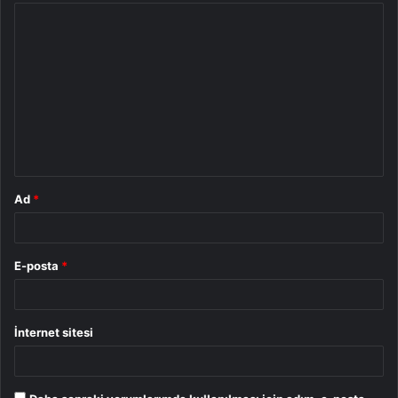
Y
o
r
u
m
*
Ad
*
E-posta
*
İnternet sitesi