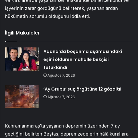
ve Kırklareli’de yaşanan sel felaketinde binlerce konut ve
işyerinin zarar gördüğünü belirterek, yaşananlardan
hükümetin sorumlu olduğunu iddia etti.
İlgili Makaleler
Adana’da boşanma aşamasındaki
eşini öldüren mahalle bekçisi
tutuklandı
Ağustos 7, 2026
‘Ay Grubu’ suç örgütüne 12 gözaltı!
Ağustos 7, 2026
Kahramanmaraş’ta yaşanan depremin üzerinden 7 ay
geçtiğini belirten Beştaş, depremzedelerin hâlâ kurallara