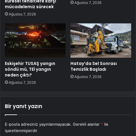
küresel tehditlere karşı
Ağustos 7, 2026
mücadelemiz sürecek
Ağustos 7, 2026
Eskişehir TUSAŞ yangın
Hatay’da Sel Sonrası
söndü mü, TEİ yangın
Temizlik Başladı
neden çıktı?
Ağustos 7, 2026
Ağustos 7, 2026
Bir yanıt yazın
E-posta adresiniz yayınlanmayacak.
Gerekli alanlar
*
ile
işaretlenmişlerdir