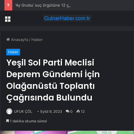
‘Ay Grubu’ suç örgütüne 12 gözaltı!
Menü
Anasayfa
/
Haber
Haber
Yeşil Sol Parti Meclisi
Deprem Gündemi İçin
Olağanüstü Toplantı
Çağrısında Bulundu
UFUK ÇÖL
Eylül 9, 2023
0
12
1 dakika okuma süresi