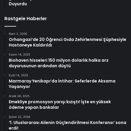
Duyurdu
Rastgele Haberler
Mart 2, 2026
Orhangazi’de 20 Öğrenci Gıda Zehirlenmesi Şüphesiyle
Hastaneye Kaldırıldı
Kasım 14, 2025
Biohaven hisseleri 150 milyon dolarlık halka arz
duyurusunun ardından düştü
Eylül 14, 2025
Marmaray Yenikapı’da İntihar: Seferlerde Aksama
Yaşanıyor
Aralık 28, 2025
Emekliye promosyon yarışı kızıştı! İşte en yüksek
ödeme yapan bankalar
Şubat 22, 2026
‘1. Uluslararası Ailenin Güçlendirilmesi Konferansı’ sona
erdi!