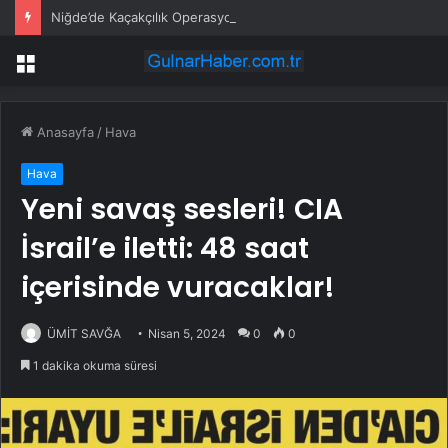
Niğde’de Kaçakçılık Operasyonu: 9 Gözaltı
Menü
Anasayfa
/
Hava
Hava
Yeni savaş sesleri! CIA
İsrail’e iletti: 48 saat
içerisinde vuracaklar!
ÜMİT SAVĞA
Nisan 5, 2024
0
0
1 dakika okuma süresi