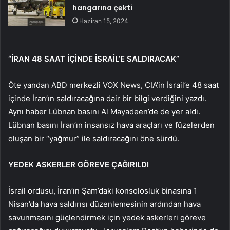
hangarına çekti
Haziran 15, 2024
“İRAN 48 SAAT İÇİNDE İSRAİL’E SALDIRACAK”
Öte yandan ABD merkezli VOX News, CIA’in İsrail’e 48 saat
içinde İran’ın saldıracağına dair bir bilgi verdiğini yazdı.
Aynı haber Lübnan basını Al Mayadeen’de de yer aldı.
Lübnan basını İran’ın insansız hava araçları ve füzelerden
oluşan bir “yağmur” ile saldıracağını öne sürdü.
YEDEK ASKERLER GÖREVE ÇAĞIRILDI
İsrail ordusu, İran’ın Şam’daki konsolosluk binasına 1
Nisan’da hava saldırısı düzenlemesinin ardından hava
savunmasını güçlendirmek için yedek askerleri göreve