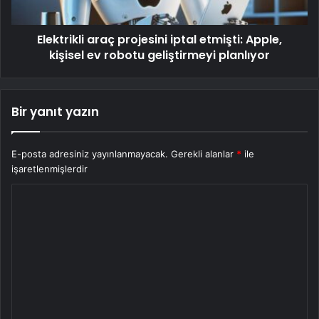
Elektrikli araç projesini iptal etmişti: Apple,
kişisel ev robotu geliştirmeyi planlıyor
Bir yanıt yazın
E-posta adresiniz yayınlanmayacak.
Gerekli alanlar
*
ile
işaretlenmişlerdir
Y
o
r
u
m
*