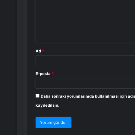
r
u
m
*
Ad
*
E-posta
*
Daha sonraki yorumlarımda kullanılması için adı
kaydedilsin.