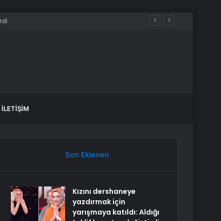
at Hürriyet kaç yaşında, nereli, ne iş yapıyor?
İLETIŞIM
Son Eklenen
Kızını dershaneye
yazdırmak için
yarışmaya katıldı: Aldığı