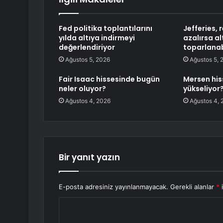
Fed politika toplantılarını
Jefferies, r
yılda altıya indirmeyi
azalırsa al
değerlendiriyor
toparlanab
Ağustos 5, 2026
Ağustos 5, 
Fair Isaac hissesinde bugün
Mersen his
neler oluyor?
yükseliyor
Ağustos 4, 2026
Ağustos 4, 
Bir yanıt yazın
E-posta adresiniz yayınlanmayacak.
Gerekli alanlar
*
i
Y
o