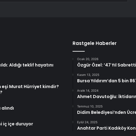
Rastgele Haberler
Ocak 20, 2026
ı: Aldığı teklif hayatını
Özgür Özel: ’47 Yıl Sabrett
Kasım 13, 2025
Bursa Yıldırım’dan 5 bin 8
 eşi Murat Hürriyet kimdir?
Aralık 14, 2024
r?
Ahmet Davutoğlu: İktidarın
Temmuz 10, 2025
 alındı
Didim Belediyesi’nden Ücre
Eylül 24, 2025
 iç içe duruyor
Anahtar Parti Kadıköy Kong