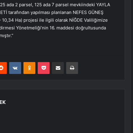
25 ada 2 parsel, 125 ada 7 parsel mevkiindeki YAYLA
İ tarafından yapılması planlanan NEFES GÜNEŞ
34 Ha) projesi ile ilgili olarak NİĞDE Valiliğimize
dirmesi Yönetmeliği’nin 16. maddesi doğrultusunda
ıştır.”
erest
Reddit
VKontakte
Odnoklassniki
Pocket
E-Posta ile paylaş
Yazdır
EK