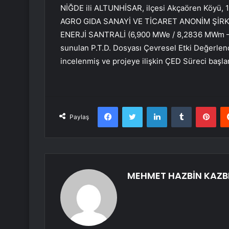
NİĞDE ili ALTUNHİSAR, ilçesi Akçaören Köyü, 1
AGRO GIDA SANAYİ VE TİCARET ANONİM ŞİRKET
ENERJİ SANTRALİ (6,900 MWe / 8,2836 MWm – 10,
sunulan P.T.D. Dosyası Çevresel Etki Değerlen
incelenmiş ve projeye ilişkin ÇED Süreci başlam
Facebook
Twitter
LinkedIn
Tumblr
Pint
Paylaş
MEHMET HAZBİN KAZB