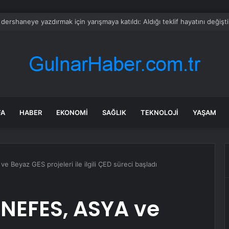
 Belediye Başkanı Fatma Kaplan Hürriyet’in eşi Murat Hürriyet kimdir? Mur
FA
HABER
EKONOMI
SAĞLIK
TEKNOLOJI
YAŞAM
 Beyaz GES projeleri ile ilgili ÇED süreci başladı
 NEFES, ASYA ve