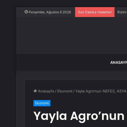
İzmit
Perşembe, Ağustos 6 2026
Son Dakika Haberleri
ANASAY
Anasayfa
/
Ekonomi
/
Yayla Agro’nun NEFES, ASYA ve
Ekonomi
Yayla Agro’nun