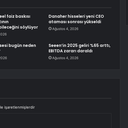
eel faiz baskısı
Danaher hisseleri yeni CEO
tının
ataması sonrası yükseldi
ileceğini söylüyor
Ağustos 4, 2026
2026
sesi bugün neden
Seeen’in 2025 geliri %65 arttı,
?
EBITDA zararı daraldı
2026
Ağustos 4, 2026
le işaretlenmişlerdir