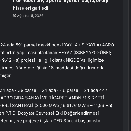
İran haberleriyle petrol fiyatları düştü, enerji
hisseleri geriledi
Ağustos 5, 2026
24 ada 591 parsel mevkiindeki YAYLA (IS:
YAYLA
) AGRO
ından yapılması planlanan BEYAZ (IS:
BEYAZ
) GÜNEŞ
2 Ha) projesi ile ilgili olarak NİĞDE Valiliğimize
dirmesi Yönetmeliği’nin 16. maddesi doğrultusunda
mıştır.
124 ada 439 parsel, 124 ada 446 parsel, 124 ada 447
YLA AGRO GIDA SANAYİ VE TİCARET ANONİM ŞİRKETİ
ENERJİ SANTRALİ (8,000 MWe / 9,8176 MWm – 11,59 Ha)
nulan P.T.D. Dosyası Çevresel Etki Değerlendirmesi
lenmiş ve projeye ilişkin ÇED Süreci başlamıştır.