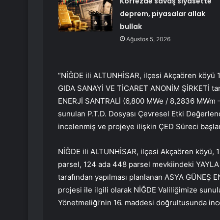
Körfezde savaş siyasette
deprem, piyasalar allak
bullak
Ağustos 5, 2026
“NİĞDE ili ALTUNHİSAR, ilçesi Akçaören köyü 1
GIDA SANAYİ VE TİCARET ANONİM ŞİRKETİ taraf
ENERJİ SANTRALİ (6,800 MWe / 8,2836 MWm – 9,4
sunulan P.T.D. Dosyası Çevresel Etki Değerlen
incelenmiş ve projeye ilişkin ÇED Süreci başla
NİĞDE ili ALTUNHİSAR, ilçesi Akçaören köyü, 
parsel, 124 ada 448 parsel mevkiindeki YA
tarafından yapılması planlanan ASYA GÜNEŞ 
projesi ile ilgili olarak NİĞDE Valiliğimize su
Yönetmeliği’nin 16. maddesi doğrultusunda ince