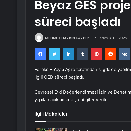
Beyaz GES projele
süreci başladı
MEHMET HAZBİN KAZBEK
Temmuz 13, 2025
Facebook
Twitter
LinkedIn
Tumblr
Pinterest
Reddit
Foreks – Yayla Agro tarafından Niğde’de yapıl
ilgili ÇED süreci başladı.
Çevresel Etki Değerlendirmesi İzin ve Denetim 
yapılan açıklamada şu bilgiler verildi:
İlgili Makaleler