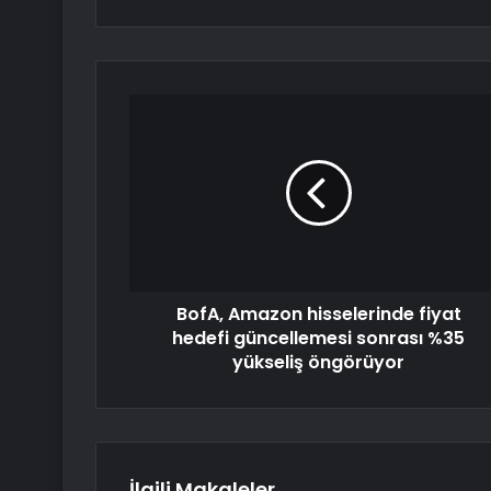
BofA, Amazon hisselerinde fiyat
hedefi güncellemesi sonrası %35
yükseliş öngörüyor
İlgili Makaleler