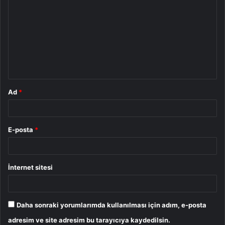
o
r
u
m
*
Ad
*
E-posta
*
İnternet sitesi
Daha sonraki yorumlarımda kullanılması için adım, e-posta
adresim ve site adresim bu tarayıcıya kaydedilsin.