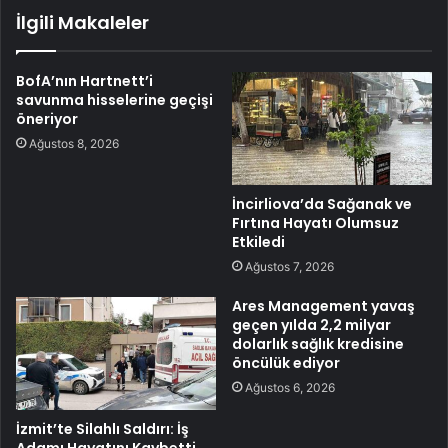
İlgili Makaleler
BofA’nın Hartnett’i
savunma hisselerine geçişi
öneriyor
Ağustos 8, 2026
İncirliova’da Sağanak ve
Fırtına Hayatı Olumsuz
Etkiledi
Ağustos 7, 2026
Ares Management yavaş
geçen yılda 2,2 milyar
dolarlık sağlık kredisine
öncülük ediyor
Ağustos 6, 2026
İzmit’te Silahlı Saldırı: İş