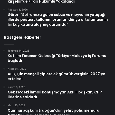
Kırşehir’de Firari Hükümlü Yakalandı
Ağustos 8, 2026
Gürer: “Soframıza gelen sebze ve meyvenin yetiştiği
illerde pestisit kullanım oranları dünya ortalamasının
birkaç katına ulaşmış durumda”
Rastgele Haberler
Temmuz 14, 2025
Katılım Finansın Geleceği Türkiye-Malezya İş Forumu
başladı
Aralık 26, 2025
ABD, Çin menşeli çiplere ek gümrük vergisini 2027’ye
erteledi
Kasım 6, 2025
Gebze’deki ihmali konuşmayan AKP’li başkan, CHP
liderine saldırdı
Mart 30, 2023
Cumhurbaşkanı Erdoğan’dan şehit polis memuru