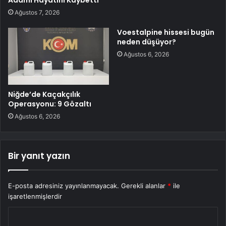
Adamı Hayatını Kaybetti
Ağustos 7, 2026
Voestalpine hissesi bugün
neden düşüyor?
Ağustos 6, 2026
Niğde’de Kaçakçılık
Operasyonu: 9 Gözaltı
Ağustos 6, 2026
Bir yanıt yazın
E-posta adresiniz yayınlanmayacak.
Gerekli alanlar
*
ile
işaretlenmişlerdir
Y