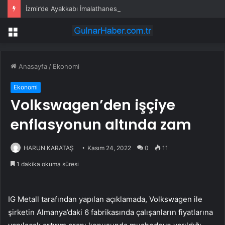
İzmir’de Ayakkabı İmalathanesinde Yangın
Menü
Anasayfa
/
Ekonomi
Ekonomi
Volkswagen’den işçiye
enflasyonun altında zam
HARUN KARATAŞ
Kasım 24, 2022
0
11
1 dakika okuma süresi
IG Metall tarafından yapılan açıklamada, Volkswagen ile
şirketin Almanya’daki 6 fabrikasında çalışanların fiyatlarına