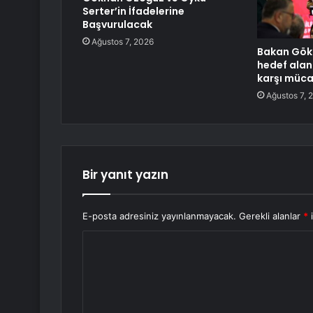
Serter’in İfadelerine
Başvurulacak
Ağustos 7, 2026
Bakan Gökt
hedef alan
karşı müca
Ağustos 7, 
Bir yanıt yazın
E-posta adresiniz yayınlanmayacak.
Gerekli alanlar
*
i
Y
o
r
u