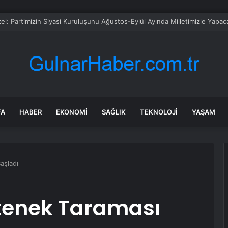
sü Sarı’dan Yeni Parti Açıklamasına Tepki: Bu Arkadaşlarımız Koltukçu
FA
HABER
EKONOMI
SAĞLIK
TEKNOLOJI
YAŞAM
aşladı
tenek Taraması