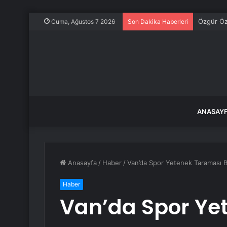
CHP Sözcü
Cuma, Ağustos 7 2026
Son Dakika Haberleri
ANASAY
Anasayfa
/
Haber
/
Van’da Spor Yetenek Taraması B
Haber
Van’da Spor Ye