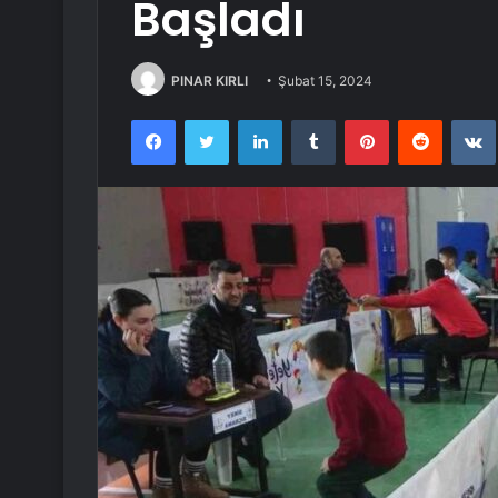
Başladı
PINAR KIRLI
Şubat 15, 2024
Facebook
Twitter
LinkedIn
Tumblr
Pinterest
Reddit