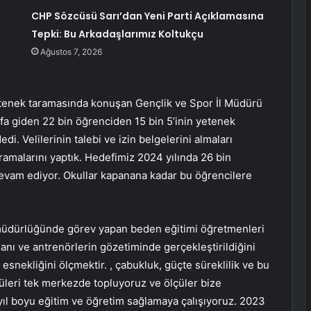
CHP Sözcüsü Sarı’dan Yeni Parti Açıklamasına
Tepki: Bu Arkadaşlarımız Koltukçu
Ağustos 7, 2026
etenek taramasında konuşan Gençlik ve Spor İl Müdürü
ıfa giden 22 bin öğrenciden 15 bin 5’inin yetenek
di. Velilerinin talebi ve izin belgelerini almaları
aramalarını yaptık. Hedefimiz 2024 yılında 26 bin
devam ediyor. Okullar kapanana kadar bu öğrencilere
 müdürlüğünde görev yapan beden eğitimi öğretmenleri
anı ve antrenörlerin gözetiminde gerçekleştirildiğini
snekliğini ölçmektir. , çabukluk, güçte süreklilik ve bu
üleri tek merkezde topluyoruz ve ölçüler bize
yıl boyu eğitim ve öğretim sağlamaya çalışıyoruz. 2023