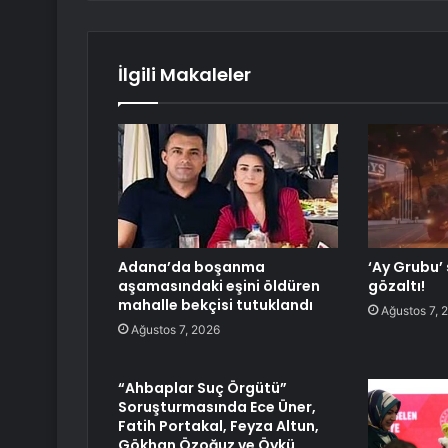
İlgili Makaleler
Adana’da boşanma
‘Ay Grubu’
aşamasındaki eşini öldüren
gözaltı!
mahalle bekçisi tutuklandı
Ağustos 7, 
Ağustos 7, 2026
“Ahbaplar Suç Örgütü”
Soruşturmasında Ece Üner,
Fatih Portakal, Feyza Altun,
Gökhan Özoğuz ve Öykü