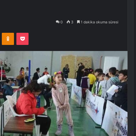
0
3
1 dakika okuma süresi
VKontakte
Odnoklassniki
Pocket