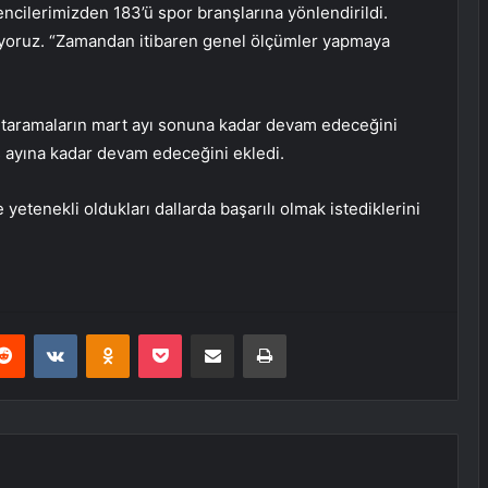
encilerimizden 183’ü spor branşlarına yönlendirildi.
iyoruz. “Zamandan itibaren genel ölçümler yapmaya
taramaların mart ayı sonuna kadar devam edeceğini
ıs ayına kadar devam edeceğini ekledi.
etenekli oldukları dallarda başarılı olmak istediklerini
erest
Reddit
VKontakte
Odnoklassniki
Pocket
E-Posta ile paylaş
Yazdır