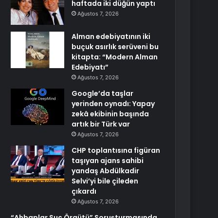
haftada iki düğün yaptı
Ağustos 7, 2026
Alman edebiyatının iki
buçuk asırlık serüveni bu
kitapta: “Modern Alman
Edebiyatı”
Ağustos 7, 2026
Google’da taşlar
yerinden oynadı: Yapay
zekâ ekibinin başında
artık bir Türk var
Ağustos 7, 2026
CHP toplantısına figüran
taşıyan ajans sahibi
yandaş Abdülkadir
Selvi’yi bile çileden
çıkardı
Ağustos 7, 2026
“Ahbaplar Suç Örgütü” Soruşturmasında