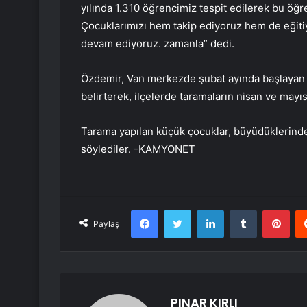
yılında 1.310 öğrencimiz tespit edilerek bu öğr
Çocuklarımızı hem takip ediyoruz hem de eğit
devam ediyoruz. zamanla” dedi.
Özdemir, Van merkezde şubat ayında başlayan 
belirterek, ilçelerde taramaların nisan ve may
Tarama yapılan küçük çocuklar, büyüdüklerinde y
söylediler. -KAMYONET
Facebook
Twitter
LinkedIn
Tumblr
Pint
Paylaş
PINAR KIRLI