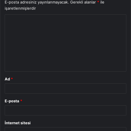
E-posta adresiniz yayınlanmayacak.
Gerekli alanlar
*
ile
işaretlenmişlerdir
Y
o
r
u
m
*
Ad
*
E-posta
*
İnternet sitesi