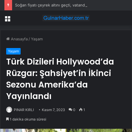
Soğan fiyatı çeyrek altını geçti, vatandaş isyan etti
Menü
Anasayfa
/
Yaşam
Yaşam
Türk Dizileri Hollywood’da
Rüzgar: Şahsiyet’in İkinci
Sezonu Amerika’da
Yayınlandı
PINAR KIRLI
Kasım 7, 2023
0
1
1 dakika okuma süresi