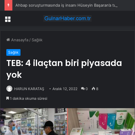
Ahbap soruşturmasında iş insanı Hüseyin Başaran’a tutuklama talebi
Menü
Anasayfa
/
Sağlık
Sağlık
TEB: 4 ilaçtan biri piyasada
yok
HARUN KARATAŞ
Aralık 12, 2022
0
8
1 dakika okuma süresi