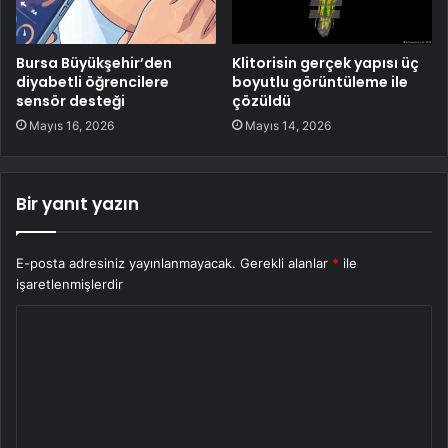
Bursa Büyükşehir’den
Klitorisin gerçek yapısı üç
diyabetli öğrencilere
boyutlu görüntüleme ile
sensör desteği
çözüldü
Mayıs 16, 2026
Mayıs 14, 2026
Bir yanıt yazın
E-posta adresiniz yayınlanmayacak.
Gerekli alanlar
*
ile
işaretlenmişlerdir
Y
o
r
u
m