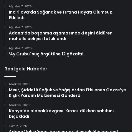
Ağustos 7, 2026
İncirliova’da Sağanak ve Fırtına Hayatı Olumsuz
Etkiledi
Ağustos 7, 2026
Adana’da boşanma aşamasındaki eşini öldüren
mahalle bekçisi tutuklandı
Ağustos 7, 2026
‘Ay Grubu’ suç örgütüne 12 gözaltı!
Rastgele Haberler
Aralık 19, 2025
Mısır, Şiddetli Soğuk ve Yağışlardan Etkilenen Gazze’ye
Kışlık Yardım Malzemesi Gönderdi
Aralık 18, 2025
Konya’da alacak kavgası: Kiracı, dükkan sahibini
bıçakladı
Ekim 2, 2025
Adana Valisi ‘imajı bozuyorlar’ diyerek filmlere rest