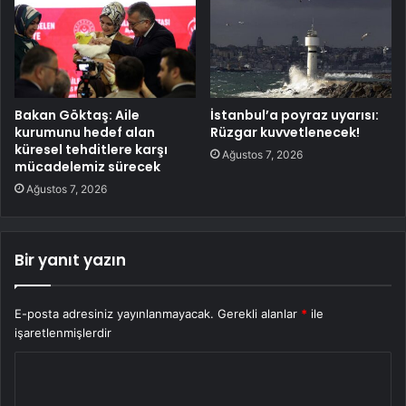
Bakan Göktaş: Aile
İstanbul’a poyraz uyarısı:
kurumunu hedef alan
Rüzgar kuvvetlenecek!
küresel tehditlere karşı
Ağustos 7, 2026
mücadelemiz sürecek
Ağustos 7, 2026
Bir yanıt yazın
E-posta adresiniz yayınlanmayacak.
Gerekli alanlar
*
ile
işaretlenmişlerdir
Y
o