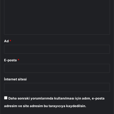
r
u
m
*
Ad
*
E-posta
*
İnternet sitesi
Daha sonraki yorumlarımda kullanılması için adım, e-posta
adresim ve site adresim bu tarayıcıya kaydedilsin.