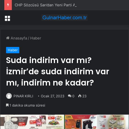
CHP Sözcüsü Sarı’dan Yeni Parti Açıklamasına Tepki: Bu Arkadaşlarımız Koltukçu
Menü
Anasayfa
/
Haber
Haber
Suda indirim var mı?
İzmir’de suda indirim var
mı, indirim ne kadar?
PINAR KIRLI
Ocak 27, 2023
0
23
1 dakika okuma süresi