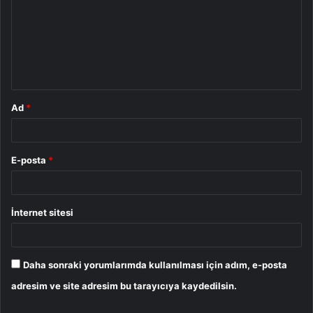
r
u
m
*
Ad
*
E-posta
*
İnternet sitesi
Daha sonraki yorumlarımda kullanılması için adım, e-posta
adresim ve site adresim bu tarayıcıya kaydedilsin.