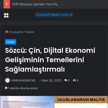
CHP Sözcüsü Sarı’dan Yeni Parti Açıklamasına Tepki: Bu Arkadaşlarımız Koltukçu
Menü
Anasayfa
/
Haber
Haber
Sözcü: Çin, Dijital Ekonomi
Gelişiminin Temellerini
Sağlamlaştırmalı
HARUN KARATAŞ
Mart 30, 2023
0
9
1 dakika okuma süresi