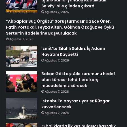
ajans sahibi yandaş Abdülkadir
Selvi’yi bile çileden çıkardı
Ağustos 7, 2026
“Ahbaplar Suç Örgütü” Soruşturmasında Ece Üner,
Fatih Portakal, Feyza Altun, Gökhan Özoğuz ve Öykü
Serter’in İfadelerine Başvurulacak
Ağustos 7, 2026
İzmit’te Silahlı Saldırı: İş Adamı
Hayatını Kaybetti
Ağustos 7, 2026
Bakan Göktaş: Aile kurumunu hedef
alan küresel tehditlere karşı
mücadelemiz sürecek
Ağustos 7, 2026
İstanbul’a poyraz uyarısı: Rüzgar
kuvvetlenecek!
Ağustos 7, 2026
O balıklarda ilk kez bulaşıcı hastalık