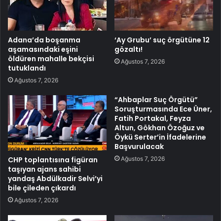
Adana’da boşanma
‘Ay Grubu’ suç örgütüne 12
aşamasındaki eşini
gözaltı!
öldüren mahalle bekçisi
Ağustos 7, 2026
tutuklandı
Ağustos 7, 2026
“Ahbaplar Suç Örgütü”
Soruşturmasında Ece Üner,
Fatih Portakal, Feyza
Altun, Gökhan Özoğuz ve
Öykü Serter’in İfadelerine
Başvurulacak
Ağustos 7, 2026
CHP toplantısına figüran
taşıyan ajans sahibi
yandaş Abdülkadir Selvi’yi
bile çileden çıkardı
Ağustos 7, 2026