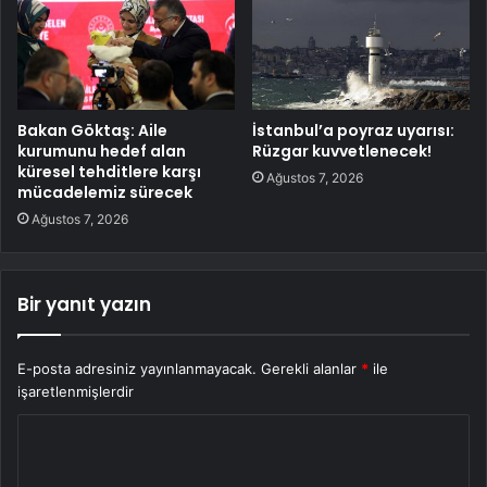
Bakan Göktaş: Aile
İstanbul’a poyraz uyarısı:
kurumunu hedef alan
Rüzgar kuvvetlenecek!
küresel tehditlere karşı
Ağustos 7, 2026
mücadelemiz sürecek
Ağustos 7, 2026
Bir yanıt yazın
E-posta adresiniz yayınlanmayacak.
Gerekli alanlar
*
ile
işaretlenmişlerdir
Y
o