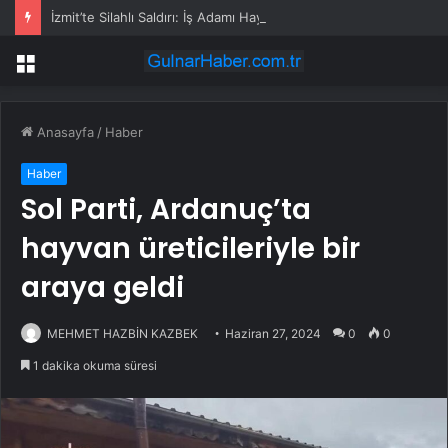
İzmit’te Silahlı Saldırı: İş Adamı Hayatını Kaybetti
Menü
Anasayfa
/
Haber
Haber
Sol Parti, Ardanuç’ta
hayvan üreticileriyle bir
araya geldi
MEHMET HAZBİN KAZBEK
Haziran 27, 2024
0
0
1 dakika okuma süresi