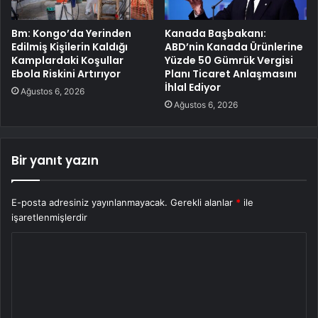
Bm: Kongo’da Yerinden
Kanada Başbakanı:
Edilmiş Kişilerin Kaldığı
ABD’nin Kanada Ürünlerine
Kamplardaki Koşullar
Yüzde 50 Gümrük Vergisi
Ebola Riskini Artırıyor
Planı Ticaret Anlaşmasını
İhlal Ediyor
Ağustos 6, 2026
Ağustos 6, 2026
Bir yanıt yazın
E-posta adresiniz yayınlanmayacak.
Gerekli alanlar
*
ile
işaretlenmişlerdir
Y
o
r
u