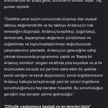
üreticileriyle bir araya geldi, sorunlarını dinledi. Alper Taş,
şunları söyledi:
“Özellikle yerel seçim sonucunda oluşmuş olan siyasal
tabloyu değerlendirdik ve bu tabloyu Ardanuç’un hak
etmediğini düşündük. Ardanuç’ta eşitlikçi, özgürlükçü,
demokratik, dayanışmacı değerlerin yürütülmesi ve
çoğaltılması ve toplumsallaştırılması doğrultusunda
çalışmalarımızı planladık. Ardanuç’un geleceğine sahip
çıkmak konusunda programımızı yaptık ve ‘Başka bir
Ardanuç mümkün’ sloganı etrafında yola koyulduk ve artık
önümüzdeki süreçte sol partinin daha etkin bir şekilde
kendi varlığını ve kendi düşüncesini, kendi örgütlenmesini
Ardanuç halkıyla birleştireceği yeni bir süreci örgütleme
sorumluluğumuzu hep beraber hissettik. Bu sorumluluğun
gereğini hep beraber yerine getireceğiz.”
“Çiftçilik yaşlanmaya başladı ve en gençleri biziz”