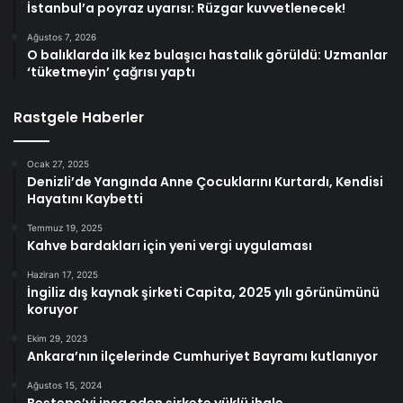
İstanbul’a poyraz uyarısı: Rüzgar kuvvetlenecek!
Ağustos 7, 2026
O balıklarda ilk kez bulaşıcı hastalık görüldü: Uzmanlar
‘tüketmeyin’ çağrısı yaptı
Rastgele Haberler
Ocak 27, 2025
Denizli’de Yangında Anne Çocuklarını Kurtardı, Kendisi
Hayatını Kaybetti
Temmuz 19, 2025
Kahve bardakları için yeni vergi uygulaması
Haziran 17, 2025
İngiliz dış kaynak şirketi Capita, 2025 yılı görünümünü
koruyor
Ekim 29, 2023
Ankara’nın ilçelerinde Cumhuriyet Bayramı kutlanıyor
Ağustos 15, 2024
Beştepe’yi inşa eden şirkete yüklü ihale