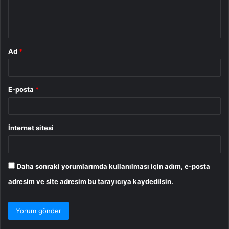
m
*
Ad
*
E-posta
*
İnternet sitesi
Daha sonraki yorumlarımda kullanılması için adım, e-posta
adresim ve site adresim bu tarayıcıya kaydedilsin.