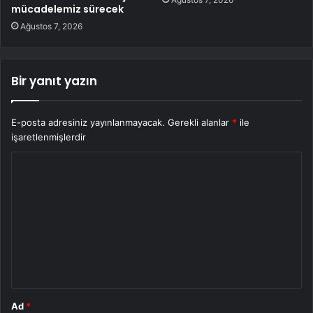
mücadelemiz sürecek
Ağustos 7, 2026
Bir yanıt yazın
E-posta adresiniz yayınlanmayacak.
Gerekli alanlar
*
ile
işaretlenmişlerdir
Y
o
r
u
m
*
Ad
*