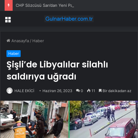
CHP Sözcüsü Sarı’dan Yeni Parti Açıklamasına Tepki: Bu Arkadaşlarımız Koltukçu
Menü
Anasayfa
/
Haber
Haber
Şişli’de Libyalılar silahlı
saldırıya uğradı
HALE EKİCİ
Haziran 26, 2023
0
11
Bir dakikadan az