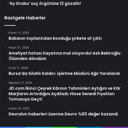
‘Ay Grubu’ suç örgütüne 12 gözaltı!
Rastgele Haberler
Kasım 11, 2025
Bakanın toplantıdan kovduğu şirkete af çıktı
Nisan 21, 2026
Ameliyat hatası hayatına mal oluyordu! Aslı Bekiroğlu:
Ölümden döndüm
Ocak 11, 2026
Bursa’da Silahlı Saldırı: İşletme Müdürü Ağır Yaralandı
Ağustos 17, 2024
JD.com İkinci Çeyrek Kârının Tahminleri Aştığını ve Kâr
Marjlarını Artırdığını Açıkladı; Hisse Senedi Fiyatları
Tırmanışa Geçti
Kasım 25, 2022
Devralım haberleri üzerine Devro %60 değer kazandı