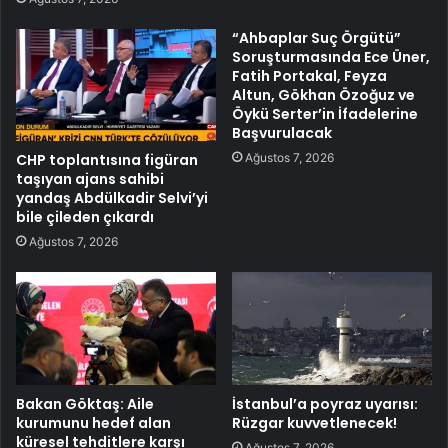
“Ahbaplar Suç Örgütü”
Soruşturmasında Ece Üner,
Fatih Portakal, Feyza
Altun, Gökhan Özoğuz ve
Öykü Serter’in İfadelerine
Başvurulacak
Ağustos 7, 2026
CHP toplantısına figüran
taşıyan ajans sahibi
yandaş Abdülkadir Selvi’yi
bile çileden çıkardı
Ağustos 7, 2026
Bakan Göktaş: Aile
İstanbul’a poyraz uyarısı:
kurumunu hedef alan
Rüzgar kuvvetlenecek!
küresel tehditlere karşı
Ağustos 7, 2026