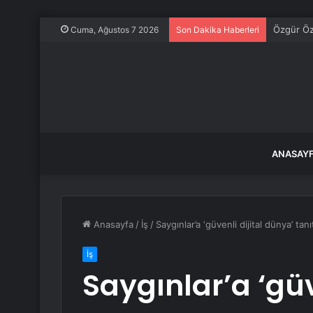
CHP Sözcü
Cuma, Ağustos 7 2026
Son Dakika Haberleri
ANASAY
Anasayfa
/
İş
/
Saygınlar’a ‘güvenli dijital dünya’ tanıt
İş
Saygınlar’a ‘güv