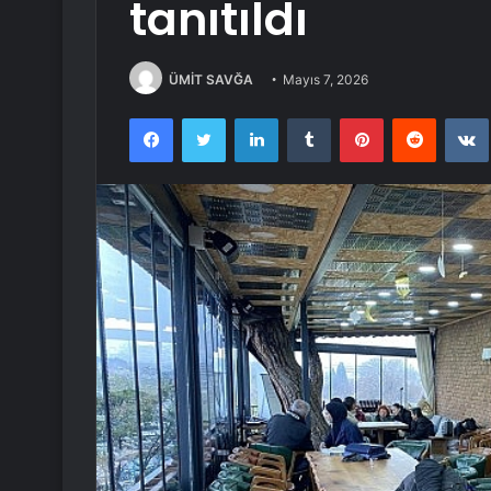
tanıtıldı
ÜMİT SAVĞA
Mayıs 7, 2026
Facebook
Twitter
LinkedIn
Tumblr
Pinterest
Reddit