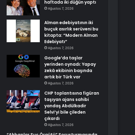
haftada iki düğün yaptı
Ağustos 7, 2026
Alman edebiyatının iki
buçuk asırlık serüveni bu
kitapta: “Modern Alman
Edebiyatı”
Ağustos 7, 2026
Google’da taşlar
yerinden oynadı: Yapay
zekâ ekibinin başında
artık bir Türk var
Ağustos 7, 2026
CHP toplantısına figüran
taşıyan ajans sahibi
yandaş Abdülkadir
Selvi’yi bile çileden
çıkardı
Ağustos 7, 2026
“Ahbaplar Suç Örgütü” Soruşturmasında