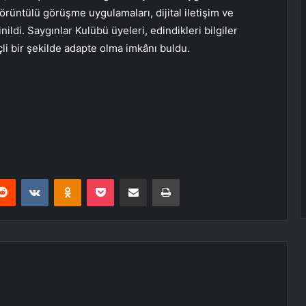
rüntülü görüşme uygulamaları, dijital iletişim ve
ildi. Saygınlar Kulübü üyeleri, edindikleri bilgiler
çli bir şekilde adapte olma imkânı buldu.
erest
Reddit
VKontakte
Odnoklassniki
Pocket
E-Posta ile paylaş
Yazdır