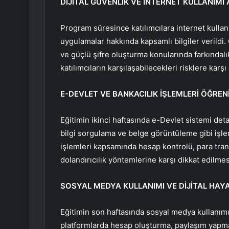
DİJİTAL GÜVENLİK VE İNTERNET KULLANIMI 
Program süresince katılımcılara internet kullanı
uygulamalar hakkında kapsamlı bilgiler verildi. 
ve güçlü şifre oluşturma konularında farkındalı
katılımcıların karşılaşabilecekleri risklere karş
E-DEVLET VE BANKACILIK İŞLEMLERİ ÖĞRENİ
Eğitimin ikinci haftasında e-Devlet sistemi detay
bilgi sorgulama ve belge görüntüleme gibi işle
işlemleri kapsamında hesap kontrolü, para trans
dolandırıcılık yöntemlerine karşı dikkat edilme
SOSYAL MEDYA KULLANIMI VE DİJİTAL HA
Eğitimin son haftasında sosyal medya kullanımı 
platformlarda hesap oluşturma, paylaşım yapma,