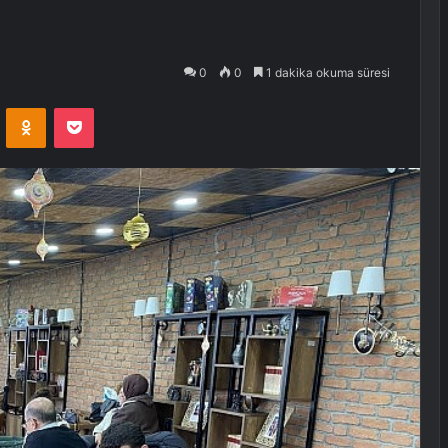
0
0
1 dakika okuma süresi
VKontakte
Odnoklassniki
Pocket