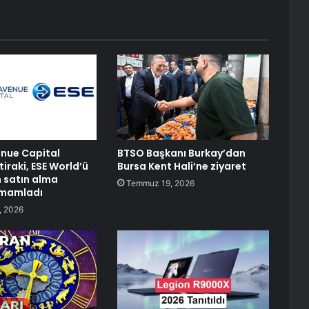
enue Capital
BTSO Başkanı Burkay’dan
tiraki, ESE World’ü
Bursa Kent Hali’ne ziyaret
 satın alma
Temmuz 19, 2026
amamladı
, 2026