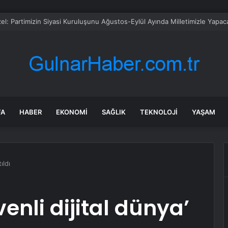
sü Sarı’dan Yeni Parti Açıklamasına Tepki: Bu Arkadaşlarımız Koltukçu
FA
HABER
EKONOMI
SAĞLIK
TEKNOLOJI
YAŞAM
ıldı
enli dijital dünya’