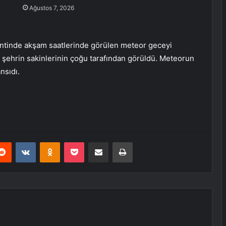
Ağustos 7, 2026
entinde akşam saatlerinde görülen meteor geceyi
, şehrin sakinlerinin çoğu tarafından görüldü. Meteorun
nsıdı.
erest
Reddit
VKontakte
Odnoklassniki
Pocket
E-Posta ile paylaş
Yazdır