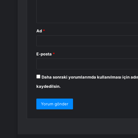
m
*
Ad
*
E-posta
*
Daha sonraki yorumlarımda kullanılması için adı
kaydedilsin.