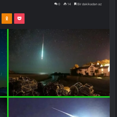
0
14
Bir dakikadan az
VKontakte
Odnoklassniki
Pocket