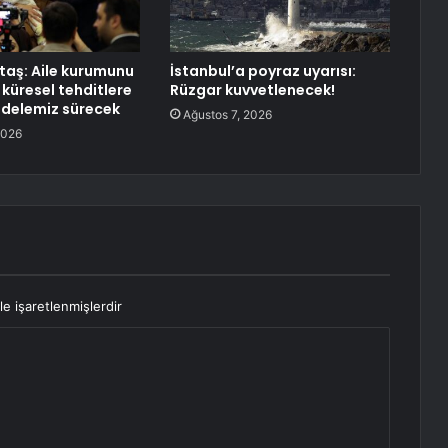
aş: Aile kurumunu
İstanbul’a poyraz uyarısı:
 küresel tehditlere
Rüzgar kuvvetlenecek!
delemiz sürecek
Ağustos 7, 2026
2026
le işaretlenmişlerdir