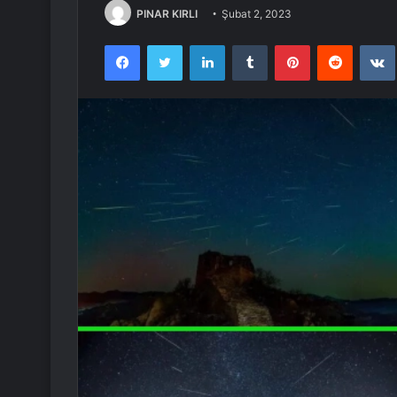
PINAR KIRLI
Şubat 2, 2023
Facebook
Twitter
LinkedIn
Tumblr
Pinterest
Reddit