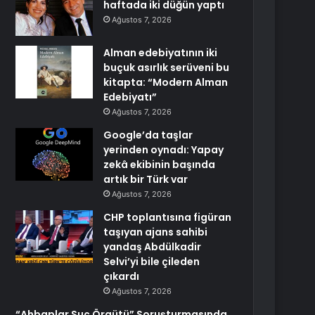
haftada iki düğün yaptı
Ağustos 7, 2026
Alman edebiyatının iki
buçuk asırlık serüveni bu
kitapta: “Modern Alman
Edebiyatı”
Ağustos 7, 2026
Google’da taşlar
yerinden oynadı: Yapay
zekâ ekibinin başında
artık bir Türk var
Ağustos 7, 2026
CHP toplantısına figüran
taşıyan ajans sahibi
yandaş Abdülkadir
Selvi’yi bile çileden
çıkardı
Ağustos 7, 2026
“Ahbaplar Suç Örgütü” Soruşturmasında