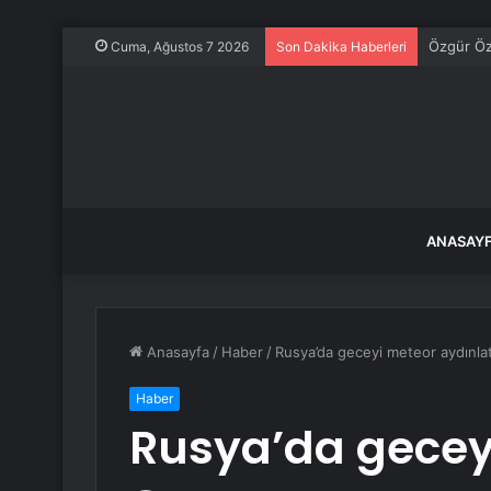
CHP Sözcü
Cuma, Ağustos 7 2026
Son Dakika Haberleri
ANASAY
Anasayfa
/
Haber
/
Rusya’da geceyi meteor aydınlat
Haber
Rusya’da geceyi