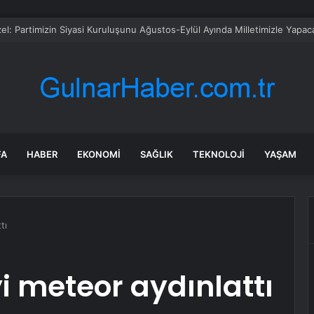
sü Sarı’dan Yeni Parti Açıklamasına Tepki: Bu Arkadaşlarımız Koltukçu
FA
HABER
EKONOMI
SAĞLIK
TEKNOLOJI
YAŞAM
tı
 meteor aydınlattı