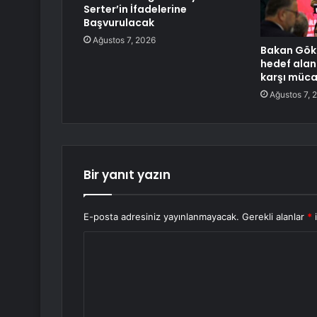
Serter’in İfadelerine
Başvurulacak
Ağustos 7, 2026
Bakan Gökt
hedef alan
karşı müca
Ağustos 7, 
Bir yanıt yazın
E-posta adresiniz yayınlanmayacak.
Gerekli alanlar
*
i
Y
o
r
u