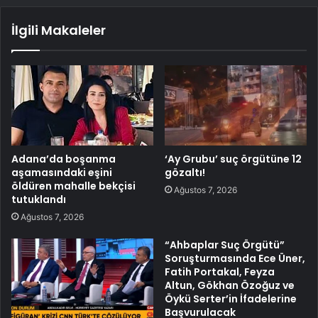
İlgili Makaleler
Adana’da boşanma
‘Ay Grubu’ suç örgütüne 12
aşamasındaki eşini
gözaltı!
öldüren mahalle bekçisi
Ağustos 7, 2026
tutuklandı
Ağustos 7, 2026
“Ahbaplar Suç Örgütü”
Soruşturmasında Ece Üner,
Fatih Portakal, Feyza
Altun, Gökhan Özoğuz ve
Öykü Serter’in İfadelerine
Başvurulacak