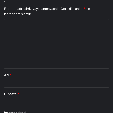
E-posta adresiniz yayınlanmayacak.
Gerekli alanlar
*
ile
işaretlenmişlerdir
Y
o
r
u
m
*
Ad
*
E-posta
*
İnternet sitesi