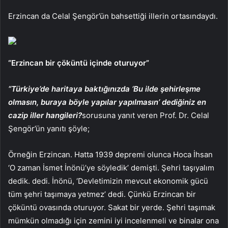
Erzincan da Celal Şengör’ün bahsettiği illerin ortasındaydı.
“Erzincan bir çöküntü içinde oturuyor”
“Türkiye’de haritaya baktığınızda ‘Bu ilde şehirleşme
olmasın, buraya böyle yapılar yapılmasın’ dediğiniz en
cazip iller hangileri?
sorusuna yanıt veren Prof. Dr. Celal
Şengör’ün yanıtı şöyle;
Örneğin Erzincan. Hatta 1939 depremi olunca Hoca İhsan
‘O zaman İsmet İnönü’ye söyledik’ demişti. Şehri taşıyalım
dedik. dedi. İnönü, ‘Devletimizin mevcut ekonomik gücü
tüm şehri taşımaya yetmez’ dedi. Çünkü Erzincan bir
çöküntü ovasında oturuyor. Sakat bir yerde. Şehri taşımak
mümkün olmadığı için zemini iyi incelenmeli ve binalar ona