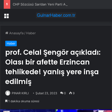
CHP Sözcüsü Sarı’dan Yeni Parti Açıklamasına Tepki: Bu Arkadaşlarımız Koltukçu
Menü
Anasayfa
/
Haber
Haber
prof. Celal Şengör açıkladı:
Olası bir afette Erzincan
tehlikede! yanlış yere inşa
edilmiş
PINAR KIRLI
Şubat 23, 2023
0
9
1 dakika okuma süresi