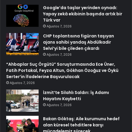
Google’da taşlar yerinden oynadı:
Yapay zekâ ekibinin başında artık bir
Türk var
Ağustos 7, 2026
CHP toplantısına figüran taşıyan
ajans sahibi yandaş Abdülkadir
Selvi’yi bile çileden çıkardı
Ağustos 7, 2026
“Ahbaplar Suç Örgütü” Soruşturmasında Ece Üner,
Fatih Portakal, Feyza Altun, Gökhan Özoğuz ve Öykü
Serter’in İfadelerine Başvurulacak
Ağustos 7, 2026
İzmit’te Silahlı Saldırı: İş Adamı
Hayatını Kaybetti
Ağustos 7, 2026
Bakan Göktaş: Aile kurumunu hedef
alan küresel tehditlere karşı
mücadelemiz sürecek