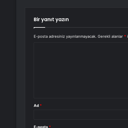
Bir yanıt yazın
E-posta adresiniz yayınlanmayacak.
Gerekli alanlar
*
i
Y
o
r
u
m
*
Ad
*
E-posta
*