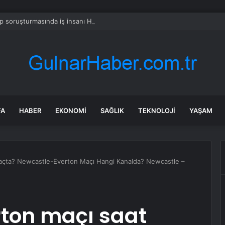
 soruşturmasında iş insanı Hüseyin Başaran’a tutuklama talebi
FA
HABER
EKONOMI
SAĞLIK
TEKNOLOJI
YAŞAM
açta? Newcastle-Everton Maçı Hangi Kanalda? Newcastle –
ton maçı saat