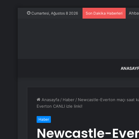
Ahbap
Cumartesi, Ağustos 8 2026
Son Dakika Haberleri
ANASAY
Anasayfa
/
Haber
/
Newcastle-Everton maçı saat k
Everton CANLI izle linki!
Haber
Newcastle-Ever