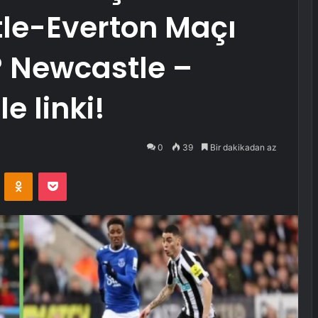
le-Everton Maçı
 Newcastle –
e linki!
0
39
Bir dakikadan az
VKontakte
Odnoklassniki
Pocket