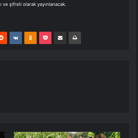
ve şifreli olarak yayınlanacak.
erest
Reddit
VKontakte
Odnoklassniki
Pocket
E-Posta ile paylaş
Yazdır