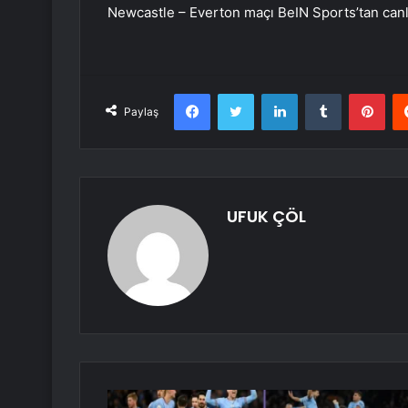
Newcastle – Everton maçı BeIN Sports’tan canlı 
Facebook
Twitter
LinkedIn
Tumblr
Pint
Paylaş
UFUK ÇÖL