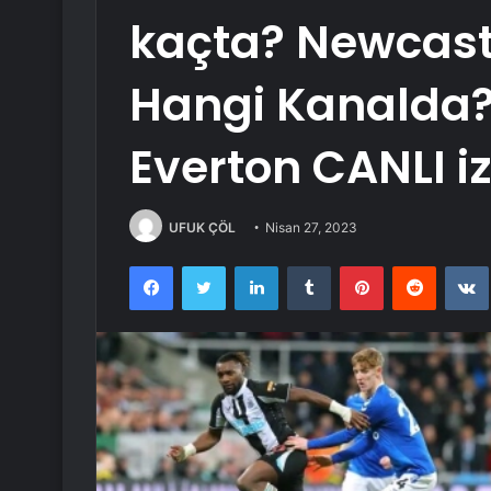
kaçta? Newcast
Hangi Kanalda?
Everton CANLI izl
UFUK ÇÖL
Nisan 27, 2023
Facebook
Twitter
LinkedIn
Tumblr
Pinterest
Reddit