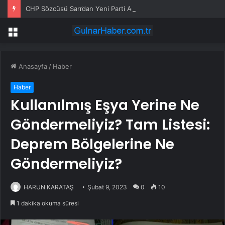
CHP Sözcüsü Sarı’dan Yeni Parti Açıklamasına Tepki: Bu Arkadaşlarımız Koltukçu
Menü
Anasayfa
/
Haber
Haber
Kullanılmış Eşya Yerine Ne
Göndermeliyiz? Tam Listesi:
Deprem Bölgelerine Ne
Göndermeliyiz?
HARUN KARATAŞ
Şubat 9, 2023
0
10
1 dakika okuma süresi