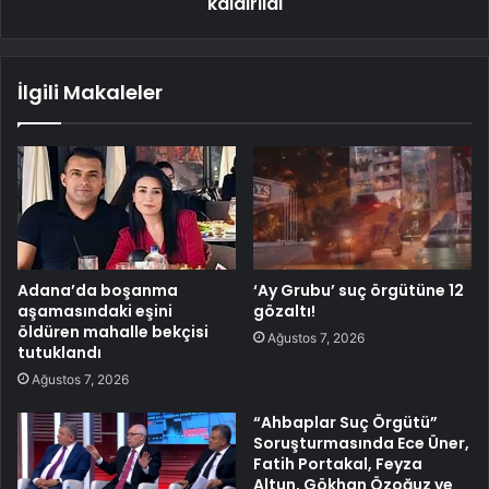
kaldırıldı
İlgili Makaleler
Adana’da boşanma
‘Ay Grubu’ suç örgütüne 12
aşamasındaki eşini
gözaltı!
öldüren mahalle bekçisi
Ağustos 7, 2026
tutuklandı
Ağustos 7, 2026
“Ahbaplar Suç Örgütü”
Soruşturmasında Ece Üner,
Fatih Portakal, Feyza
Altun, Gökhan Özoğuz ve