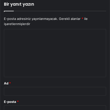
Bir yanıt yazın
E-posta adresiniz yayınlanmayacak.
Gerekli alanlar
*
ile
işaretlenmişlerdir
Y
o
r
u
m
*
Ad
*
E-posta
*