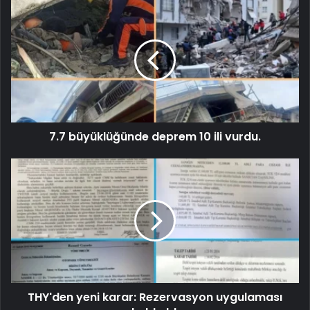
7.7 büyüklüğünde deprem 10 ili vurdu.
THY'den yeni karar: Rezervasyon uygulaması