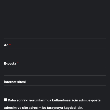
o
r
u
m
*
Ad
*
E-posta
*
İnternet sitesi
Daha sonraki yorumlarımda kullanılması için adım, e-posta
adresim ve site adresim bu tarayıcıya kaydedilsin.