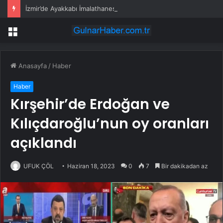
İzmir’de Ayakkabı İmalathanesinde Yangın
Menü
Anasayfa
/
Haber
Haber
Kırşehir’de Erdoğan ve
Kılıçdaroğlu’nun oy oranları
açıklandı
UFUK ÇÖL
Haziran 18, 2023
0
7
Bir dakikadan az