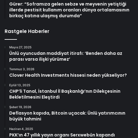
Gürer: “Soframıza gelen sebze ve meyvenin yetiştiği
illerde pestisit kullanım oranları dünya ortalamasının
birkaç katına ulaşmış durumda”
Rastgele Haberler
Mayıs 27, 2025
Ünlü oyuncudan maddiyat itirafı: ‘Benden daha az
parası varsa ilişki yürümez’
Temmuz 3, 2026
Clover Health Investments hissesi neden yükseliyor?
Eylül 13, 2025
CHP’li Tanal, İstanbul İl Başkanlığı’nın Dilekçesinin
Bekletilmesini Eleştirdi
Şubat 19, 2026
Deflasyon kapıda, Bitcoin uçacak: Ünlü yatırımcının
büyük tahmini
Haziran 4, 2025
PKK’ın 47 yıllık yayın organı Serxwebûn kapandı