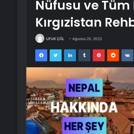
Nüfusu ve Tüm 
Kırgızistan Rehb
UFUK ÇÖL
Ağustos 20, 2023
Facebook
Twitter
LinkedIn
Tumblr
Pinterest
Reddit