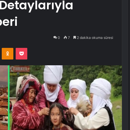
Detaylarıyla
eri
0
7
2 dakika okuma süresi
VKontakte
Odnoklassniki
Pocket