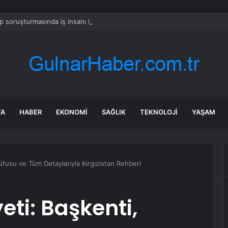
 soruşturmasında iş insanı Hüseyin Başaran’a tutuklama talebi
FA
HABER
EKONOMI
SAĞLIK
TEKNOLOJI
YAŞAM
üfusu ve Tüm Detaylarıyla Kırgızistan Rehberi
eti: Başkenti,