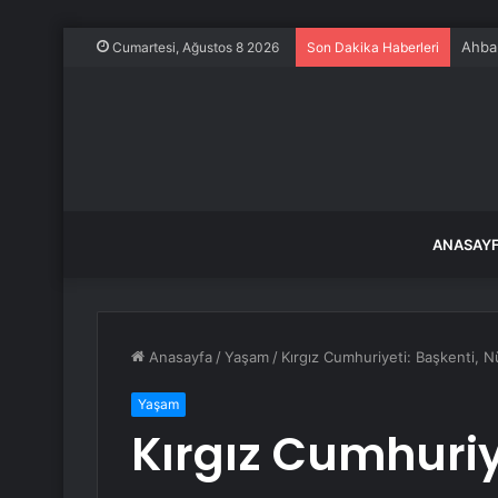
Ahbap
Cumartesi, Ağustos 8 2026
Son Dakika Haberleri
ANASAY
Anasayfa
/
Yaşam
/
Kırgız Cumhuriyeti: Başkenti, N
Yaşam
Kırgız Cumhuriy