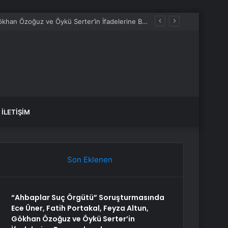
“Ahbaplar Suç Örgütü” Soruşturmasında Ece Üner, Fatih Portakal, Feyza Altun, Gökhan Özoğuz ve Öykü Serter’in İfadelerine Başvurulacak
İLETIŞIM
Son Eklenen
“Ahbaplar Suç Örgütü” Soruşturmasında
Ece Üner, Fatih Portakal, Feyza Altun,
Gökhan Özoğuz ve Öykü Serter’in