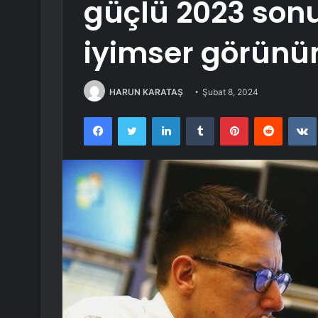
güçlü 2023 sonuç
iyimser görün
HARUN KARATAŞ
Şubat 8, 2024
Facebook
Twitter
LinkedIn
Tumblr
Pinterest
Reddit