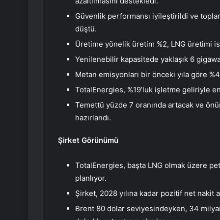
azaltılmasını destekledi.
Güvenlik performansı iyileştirildi ve topla
düştü.
Üretime yönelik üretim %2, LNG üretimi is
Yenilenebilir kapasitede yaklaşık 6 gigawa
Metan emisyonları bir önceki yıla göre %47
TotalEnergies, %19’luk işletme geliriyle 
Temettü yüzde 7 oranında artacak ve önümü
hazırlandı.
Şirket Görünümü
TotalEnergies, başta LNG olmak üzere petr
planlıyor.
Şirket, 2028 yılına kadar pozitif net nakit
Brent 80 dolar seviyesindeyken, 34 milyar 