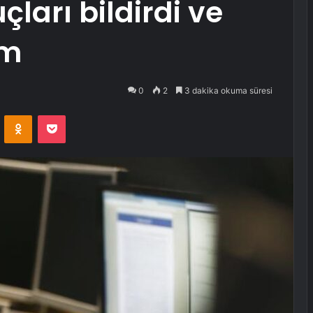
ları bildirdi ve
üm
0
2
3 dakika okuma süresi
VKontakte
Odnoklassniki
Pocket