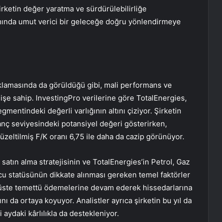
şirketin değer yaratma ve sürdürülebilirliğe
mında umut verici bir geleceğe doğru yönlendirmeye
klamasında da görüldüğü gibi, mali performans ve
şe sahip. InvestingPro verilerine göre TotalEnergies,
gmentindeki değerli varlığının altını çiziyor. Şirketin
anç seviyesindeki potansiyel değeri gösterirken,
 düzeltilmiş F/K oranı 6,75 ile daha da cazip görünüyor.
satın alma stratejisinin ve TotalEnergies’in Petrol, Gaz
u statüsünün dikkate alınması gereken temel faktörler
t üste temettü ödemelerine devam ederek hissedarlarına
ı da ortaya koyuyor. Analistler ayrıca şirketin bu yıl da
i aydaki kârlılıkla da destekleniyor.