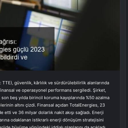
TE), güvenlik, kârlılık ve sürdürülebilirlik alanlarında
 finansal ve operasyonel performans sergiledi. Şirket,
cak son beş yılda birincil koruma kayıplarında %50 azalma
erinin altını çizdi. Finansal açıdan TotalEnergies, 23
 etti ve 36 milyar dolarlık nakit akışı sağladı. Enerji
arına odaklanan istikrarlı enerji dönüşüm stratejisini
ide büyüme yönündeki iddialı planlarını da açıkladı.