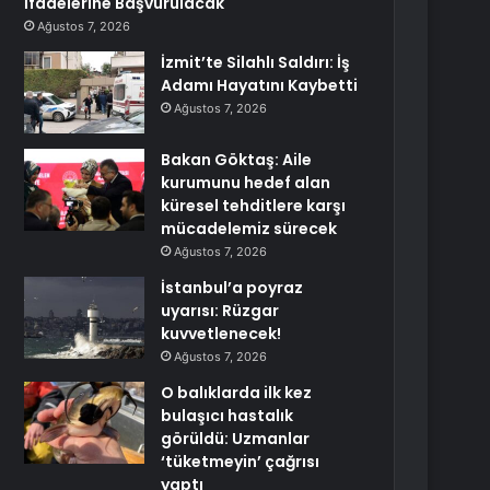
İfadelerine Başvurulacak
Ağustos 7, 2026
İzmit’te Silahlı Saldırı: İş
Adamı Hayatını Kaybetti
Ağustos 7, 2026
Bakan Göktaş: Aile
kurumunu hedef alan
küresel tehditlere karşı
mücadelemiz sürecek
Ağustos 7, 2026
İstanbul’a poyraz
uyarısı: Rüzgar
kuvvetlenecek!
Ağustos 7, 2026
O balıklarda ilk kez
bulaşıcı hastalık
görüldü: Uzmanlar
‘tüketmeyin’ çağrısı
yaptı