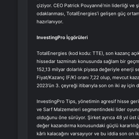
çiziyor. CEO Patrick Pouyanné’nin liderliği ve 
odaklanması, TotalEnergies’i gelişen güç orta
hazırlanıyor.
InvestingPro İçgörüleri
TotalEnergies (kod kodu: TTE), son kazanç açı
hissedar tazminatı konusunda sağlam bir geçmi
152,13 milyar dolarlık piyasa değeriyle enerji se
Fiyat/Kazanç (F/K) oranı 7,22 olup, mevcut kaz
2023’ün 3. çeyreği itibarıyla son on iki ay için
InvestingPro Tips, yönetimin agresif hisse geri 
ve Sarf Malzemeleri segmentindeki lider oyunc
olduğunu öne sürüyor. Şirket ayrıca 48 yıl üs
değer kazandırma konusundaki güçlü kararlılığın
kârlı kalacağını varsayıyor ve bu iddia son on ik