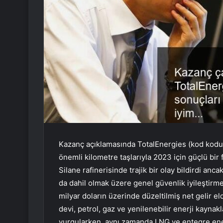
Kazanç açıklamasında TotalEnergies (kod kodu: T
önemli kilometre taşlarıyla 2023 için güçlü bir
Silane rafinerisinde trajik bir olay bildirdi an
da dahil olmak üzere genel güvenlik iyileştirmel
milyar doların üzerinde düzeltilmiş net gelir elde
devi, petrol, gaz ve yenilenebilir enerji kaynakl
vurgularken, aynı zamanda LNG ve entegre enerj