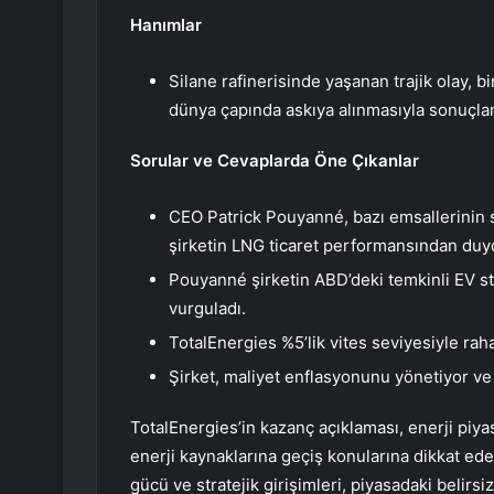
Hanımlar
Silane rafinerisinde yaşanan trajik olay, 
dünya çapında askıya alınmasıyla sonuçla
Sorular ve Cevaplarda Öne Çıkanlar
CEO Patrick Pouyanné, bazı emsallerinin 
şirketin LNG ticaret performansından duy
Pouyanné şirketin ABD’deki temkinli EV st
vurguladı.
TotalEnergies %5’lik vites seviyesiyle rahat
Şirket, maliyet enflasyonunu yönetiyor ve
TotalEnergies’in kazanç açıklaması, enerji piyas
enerji kaynaklarına geçiş konularına dikkat eder
gücü ve stratejik girişimleri, piyasadaki belirs