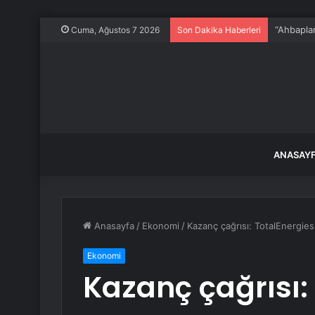
Cuma, Ağustos 7 2026
Son Dakika Haberleri
ANASAY
Anasayfa
/
Ekonomi
/
Kazanç çağrısı: TotalEnergies
Ekonomi
Kazanç çağrısı: