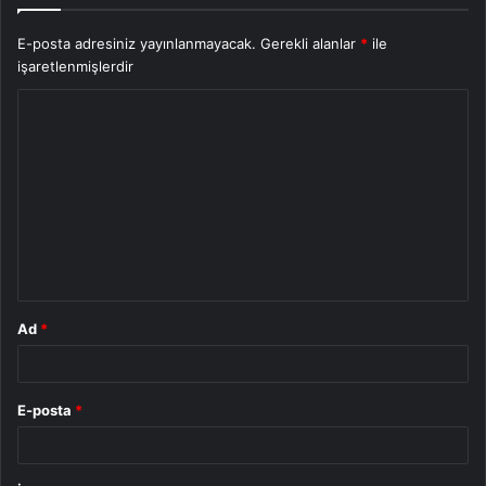
E-posta adresiniz yayınlanmayacak.
Gerekli alanlar
*
ile
işaretlenmişlerdir
Y
o
r
u
m
*
Ad
*
E-posta
*