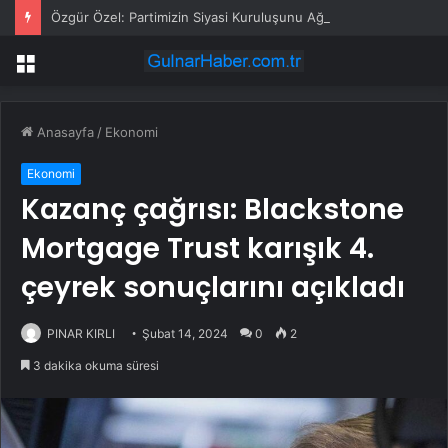
Özgür Özel: Partimizin Siyasi Kuruluşunu Ağustos-Eylül Ayında Milletimizle Yapacağız
Menü
Anasayfa
/
Ekonomi
Ekonomi
Kazanç çağrısı: Blackstone
Mortgage Trust karışık 4.
çeyrek sonuçlarını açıkladı
PINAR KIRLI
Şubat 14, 2024
0
2
3 dakika okuma süresi