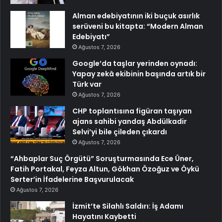
Alman edebiyatının iki buçuk asırlık
serüveni bu kitapta: “Modern Alman
Edebiyatı”
Ağustos 7, 2026
Google’da taşlar yerinden oynadı:
Yapay zekâ ekibinin başında artık bir
Türk var
Ağustos 7, 2026
CHP toplantısına figüran taşıyan
ajans sahibi yandaş Abdülkadir
Selvi’yi bile çileden çıkardı
Ağustos 7, 2026
“Ahbaplar Suç Örgütü” Soruşturmasında Ece Üner,
Fatih Portakal, Feyza Altun, Gökhan Özoğuz ve Öykü
Serter’in İfadelerine Başvurulacak
Ağustos 7, 2026
İzmit’te Silahlı Saldırı: İş Adamı
Hayatını Kaybetti