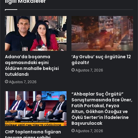
İlgili Makaleler
Adana’da boşanma
‘Ay Grubu’ suç örgütüne 12
aşamasındaki eşini
gözaltı!
öldüren mahalle bekçisi
Ağustos 7, 2026
tutuklandı
Ağustos 7, 2026
“Ahbaplar Suç Örgütü”
Soruşturmasında Ece Üner,
Fatih Portakal, Feyza
Altun, Gökhan Özoğuz ve
Öykü Serter’in İfadelerine
Başvurulacak
Ağustos 7, 2026
CHP toplantısına figüran
taşıyan ajans sahibi