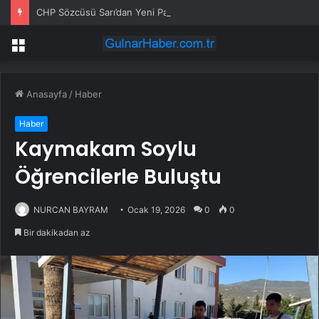
CHP Sözcüsü Sarı’dan Yeni Parti Açıklamasına Tepki: Bu Arkadaşlarımız Koltukçu
Menü
Anasayfa
/
Haber
Haber
Kaymakam Soylu
Öğrencilerle Buluştu
NURCAN BAYRAM
Ocak 19, 2026
0
0
Bir dakikadan az