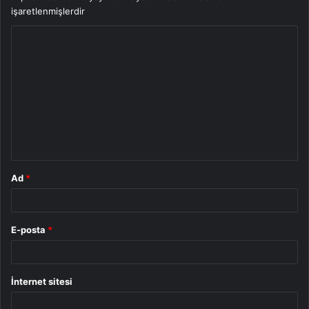
işaretlenmişlerdir
Y
o
r
u
m
*
Ad
*
E-posta
*
İnternet sitesi