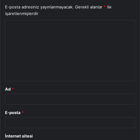
E-posta adresiniz yayınlanmayacak.
Gerekli alanlar
*
ile
işaretlenmişlerdir
Y
o
r
u
m
*
Ad
*
E-posta
*
İnternet sitesi