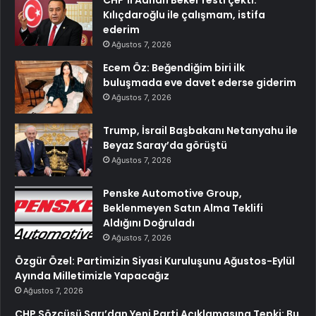
CHP’li Adnan Beker resti çekti:
Kılıçdaroğlu ile çalışmam, istifa
ederim
Ağustos 7, 2026
Ecem Öz: Beğendiğim biri ilk
buluşmada eve davet ederse giderim
Ağustos 7, 2026
Trump, İsrail Başbakanı Netanyahu ile
Beyaz Saray’da görüştü
Ağustos 7, 2026
Penske Automotive Group,
Beklenmeyen Satın Alma Teklifi
Aldığını Doğruladı
Ağustos 7, 2026
Özgür Özel: Partimizin Siyasi Kuruluşunu Ağustos-Eylül
Ayında Milletimizle Yapacağız
Ağustos 7, 2026
CHP Sözcüsü Sarı’dan Yeni Parti Açıklamasına Tepki: Bu