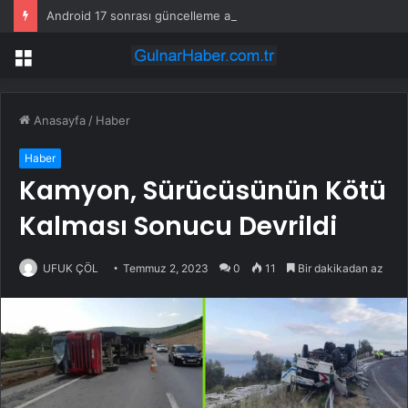
Android 17 sonrası güncelleme almayacak Samsung telefonlar
Menü
Anasayfa
/
Haber
Haber
Kamyon, Sürücüsünün Kötü
Kalması Sonucu Devrildi
UFUK ÇÖL
Temmuz 2, 2023
0
11
Bir dakikadan az