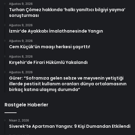
Ağustos 9, 2026
Turhan Çömez hakkında ‘halkı yanıltıcı bilgiyi yayma’
soruşturması
Ağustos 9, 2026
İzmir’de Ayakkabı İmalathanesinde Yangın
Ağustos 9, 2026
Cem Küçük’ün maaşı herkesi şaşırttı!
Ağustos 8, 2026
Kırşehir’de Firari Hükümlü Yakalandı
Ağustos 8, 2026
Gürer: “Soframıza gelen sebze ve meyvenin yetiştiği
illerde pestisit kullanım oranları dünya ortalamasının
birkaç katına ulaşmış durumda”
Rastgele Haberler
Nisan 2, 2026
Siverek’te Apartman Yangını: 9 Kişi Dumandan Etkilendi