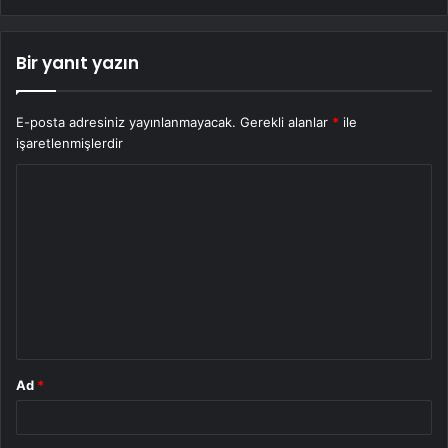
Bir yanıt yazın
E-posta adresiniz yayınlanmayacak.
Gerekli alanlar
*
ile
işaretlenmişlerdir
Y
o
r
u
m
*
Ad
*