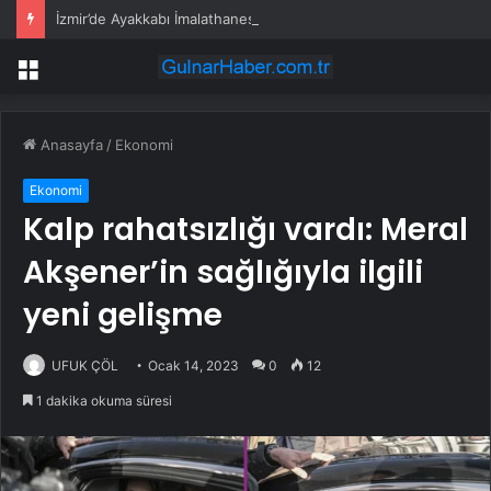
İzmir’de Ayakkabı İmalathanesinde Yangın
Menü
Anasayfa
/
Ekonomi
Ekonomi
Kalp rahatsızlığı vardı: Meral
Akşener’in sağlığıyla ilgili
yeni gelişme
UFUK ÇÖL
Ocak 14, 2023
0
12
1 dakika okuma süresi