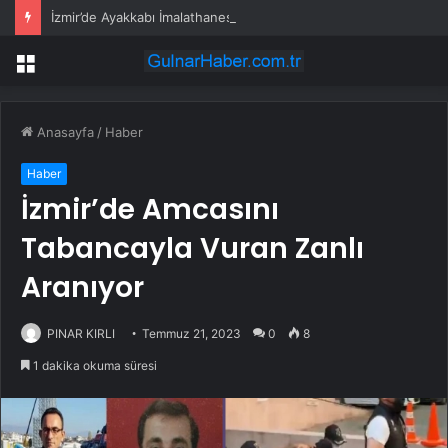
İzmir’de Ayakkabı İmalathanesinde Yangın
Menü
Anasayfa
/
Haber
Haber
İzmir’de Amcasını
Tabancayla Vuran Zanlı
Aranıyor
PINAR KIRLI
Temmuz 21, 2023
0
8
1 dakika okuma süresi