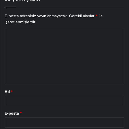
E-posta adresiniz yayınlanmayacak.
Gerekli alanlar
*
ile
işaretlenmişlerdir
Y
o
r
u
m
*
Ad
*
E-posta
*