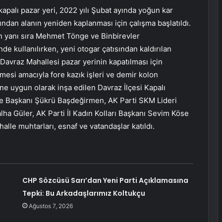
apalı pazar yeri, 2022 yılı Şubat ayında yoğun kar
ından alanın yeniden kaplanması için çalışma başlatıldı.
ın yanı sıra Mehmet Tönge ve Binbirevler
nde kullanılırken, yeni otogar çatısından kaldırılan
Davraz Mahallesi pazar yerinin kapatılması için
lmesi amacıyla fore kazık işleri ve demir kolon
line uygun olarak inşa edilen Davraz İlçesi Kapalı
diye Başkanı Şükrü Başdeğirmen, AK Parti SKM Lideri
Talha Güler, AK Parti İl Kadın Kolları Başkanı Sevim Köse
ahalle muhtarları, esnaf ve vatandaşlar katıldı.
CHP Sözcüsü Sarı’dan Yeni Parti Açıklamasına
Tepki: Bu Arkadaşlarımız Koltukçu
Ağustos 7, 2026