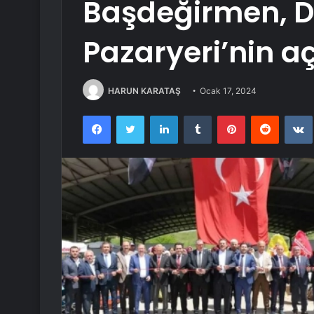
Başdeğirmen, Da
Pazaryeri’nin açı
HARUN KARATAŞ
Ocak 17, 2024
Facebook
Twitter
LinkedIn
Tumblr
Pinterest
Reddit