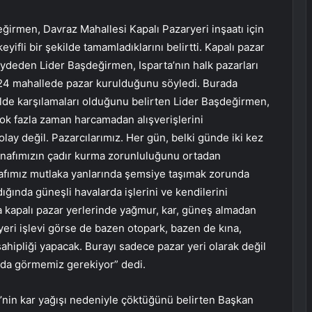
irmen, Davraz Mahallesi Kapalı Pazaryeri inşaatı için
yifli bir şekilde tamamladıklarını belirtti. Kapalı pazar
ydeden Lider Başdeğirmen, Isparta’nın halk pazarları
 24 mahallede pazar kurulduğunu söyledi. Burada
kilde karşılamaları olduğunu belirten Lider Başdeğirmen,
çok fazla zaman harcamadan alışverişlerini
olay değil. Pazarcılarımız. Her gün, belki günde iki kez
snafımızın çadır kurma zorunluluğunu ortadan
nafımız mutlaka yanlarında şemsiye taşımak zorunda
ığında güneşli havalarda işlerini ve kendilerini
a kapalı pazar yerlerinde yağmur, kar, güneş almadan
yeri işlevi görse de bazen otopark, bazen de kına,
sahipliği yapacak. Burayı sadece pazar yeri olarak değil
 da görmemiz gerekiyor” dedi.
’nin kar yağışı nedeniyle çöktüğünü belirten Başkan