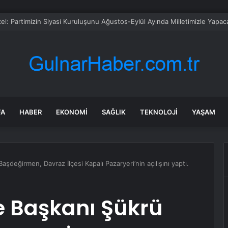
sü Sarı’dan Yeni Parti Açıklamasına Tepki: Bu Arkadaşlarımız Koltukçu
FA
HABER
EKONOMI
SAĞLIK
TEKNOLOJI
YAŞAM
aşdeğirmen, Davraz İlçesi Kapalı Pazaryeri’nin açılışını yaptı.
e Başkanı Şükrü