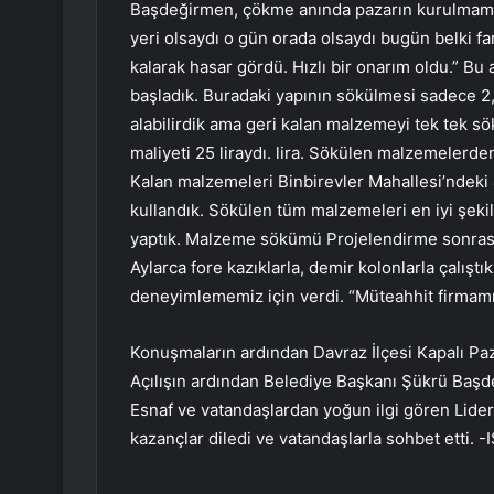
Başdeğirmen, çökme anında pazarın kurulmamış 
yeri olsaydı o gün orada olsaydı bugün belki far
kalarak hasar gördü. Hızlı bir onarım oldu.” Bu
başladık. Buradaki yapının sökülmesi sadece 2
alabilirdik ama geri kalan malzemeyi tek tek sö
maliyeti 25 liraydı. lira. Sökülen malzemelerd
Kalan malzemeleri Binbirevler Mahallesi’ndeki 
kullandık. Sökülen tüm malzemeleri en iyi şeki
yaptık. Malzeme sökümü Projelendirme sonras
Aylarca fore kazıklarla, demir kolonlarla çalışt
deneyimlememiz için verdi. “Müteahhit firmam
Konuşmaların ardından Davraz İlçesi Kapalı Paza
Açılışın ardından Belediye Başkanı Şükrü Başde
Esnaf ve vatandaşlardan yoğun ilgi gören Lider
kazançlar diledi ve vatandaşlarla sohbet etti. 