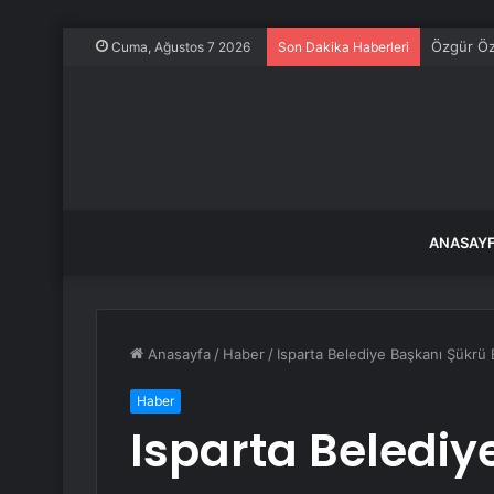
CHP Sözcü
Cuma, Ağustos 7 2026
Son Dakika Haberleri
ANASAY
Anasayfa
/
Haber
/
Isparta Belediye Başkanı Şükrü B
Haber
Isparta Belediy