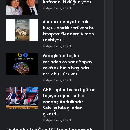
haftada iki düğün yaptı
Ağustos 7, 2026
Alman edebiyatının iki
buçuk asırlık serüveni bu
kitapta: “Modern Alman
Edebiyatı”
Ağustos 7, 2026
Google’da taşlar
yerinden oynadı: Yapay
zekâ ekibinin başında
artık bir Türk var
Ağustos 7, 2026
CHP toplantısına figüran
taşıyan ajans sahibi
yandaş Abdülkadir
Selvi’yi bile çileden
çıkardı
Ağustos 7, 2026
“Ahbaplar Suç Örgütü” Soruşturmasında