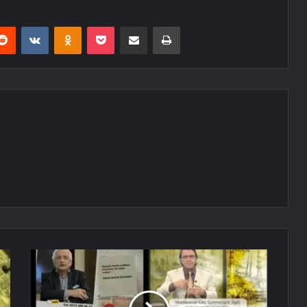
erest
Reddit
VKontakte
Odnoklassniki
Pocket
E-Posta ile paylaş
Yazdır