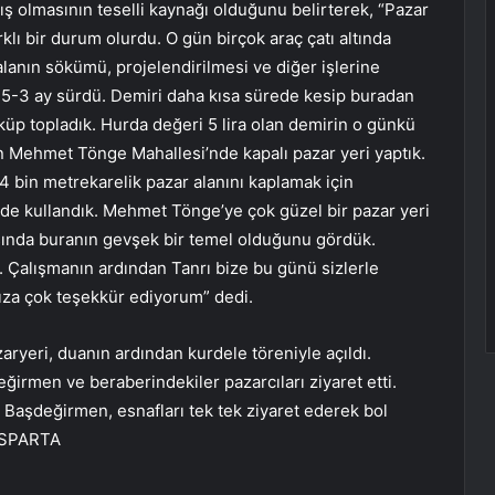
olmasının teselli kaynağı olduğunu belirterek, “Pazar
klı bir durum olurdu. O gün birçok araç çatı altında
 alanın sökümü, projelendirilmesi ve diğer işlerine
,5-3 ay sürdü. Demiri daha kısa sürede kesip buradan
küp topladık. Hurda değeri 5 lira olan demirin o günkü
en Mehmet Tönge Mahallesi’nde kapalı pazar yeri yaptık.
4 bin metrekarelik pazar alanını kaplamak için
lde kullandık. Mehmet Tönge’ye çok güzel bir pazar yeri
ında buranın gevşek bir temel olduğunu gördük.
ık. Çalışmanın ardından Tanrı bize bu günü sizlerle
ıza çok teşekkür ediyorum” dedi.
ryeri, duanın ardından kurdele töreniyle açıldı.
ğirmen ve beraberindekiler pazarcıları ziyaret etti.
 Başdeğirmen, esnafları tek tek ziyaret ederek bol
-ISPARTA