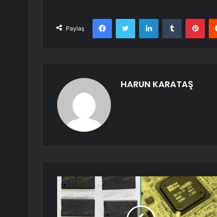
Facebook
Twitter
LinkedIn
Tumblr
Pint
Paylaş
HARUN KARATAŞ