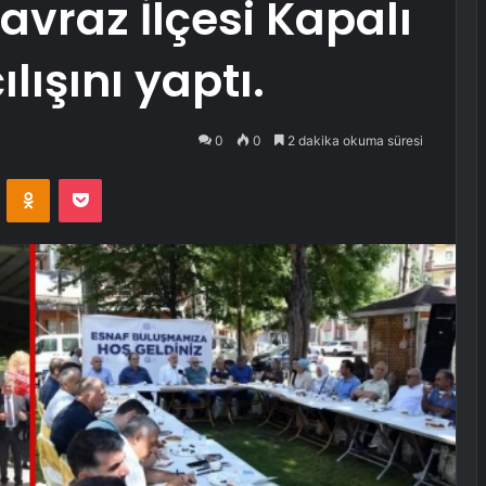
vraz İlçesi Kapalı
lışını yaptı.
0
0
2 dakika okuma süresi
VKontakte
Odnoklassniki
Pocket