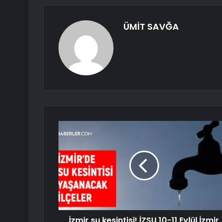
ÜMİT SAVĞA
İzmir su kesintisi! İZSU 10-11 Eylül İzmir