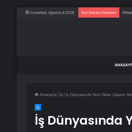
Ahbap
Cumartesi, Ağustos 8 2026
Son Dakika Haberleri
ANASAY
Anasayfa
/
İş
/
İş Dünyasında Yeni Zeka: Casper Ne
İş
İş Dünyasında Y