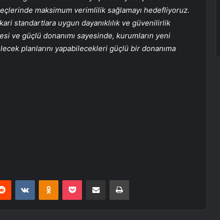
eçlerinde maksimum verimlilik sağlamayı hedefliyoruz.
i standartlara uygun dayanıklılık ve güvenilirlik
desi ve güçlü donanımı sayesinde, kurumların yeni
gelecek planlarını yapabilecekleri güçlü bir donanıma
erest
Reddit
VKontakte
Odnoklassniki
Pocket
E-Posta ile paylaş
Yazdır