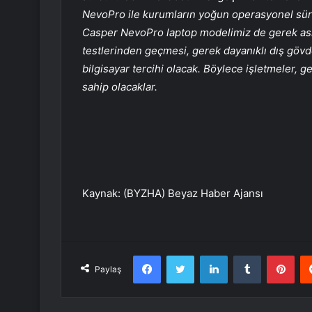
NevoPro ile kurumların yoğun operasyonel sür
Casper NevoPro laptop modelimiz de gerek askar
testlerinden geçmesi, gerek dayanıklı dış göv
bilgisayar tercihi olacak. Böylece işletmeler, 
sahip olacaklar.
Kaynak: (BYZHA) Beyaz Haber Ajansı
Facebook
Twitter
LinkedIn
Tumblr
Pint
Paylaş