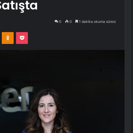
atışta
0
0
1 dakika okuma süresi
VKontakte
Odnoklassniki
Pocket