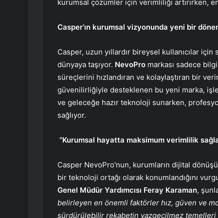
kurumsal çözümler için verimliliği artırırken, en
Casper’ın kurumsal vizyonunda yeni bir dön
Casper, uzun yıllardır bireysel kullanıcılar iç
dünyaya taşıyor.
NevoPro
markası sadece bilgis
süreçlerini hızlandıran ve kolaylaştıran bir ver
güvenilirliğiyle desteklenen bu yeni marka, iş
ve geleceğe hazır teknoloji sunarken, profesy
sağlıyor.
“Kurumsal hayatta maksimum verimlilik sağl
Casper NevoPro’nun, kurumların dijital dönüşüm
bir teknoloji ortağı olarak konumlandığını vur
Genel Müdür Yardımcısı Feray Karaman
, şunl
belirleyen en önemli faktörler hız, güven ve mobi
sürdürülebilir rekabetin vazgeçilmez temelleri 