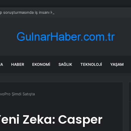
 soruşturmasında iş insanı Hüseyin Başaran’a tutuklama talebi
FA
HABER
EKONOMI
SAĞLIK
TEKNOLOJI
YAŞAM
voPro Şimdi Satışta
eni Zeka: Casper