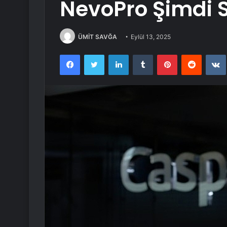
NevoPro Şimdi S
ÜMİT SAVĞA
Eylül 13, 2025
Facebook
Twitter
LinkedIn
Tumblr
Pinterest
Reddit