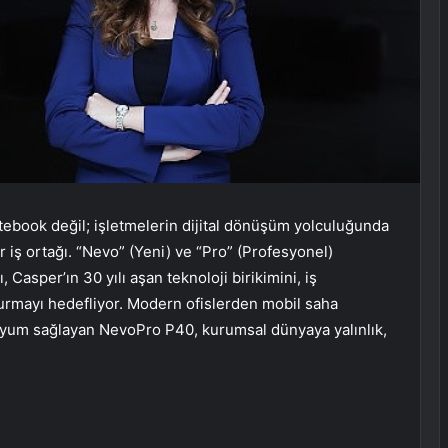
otebook değil; işletmelerin dijital dönüşüm yolculuğunda
r iş ortağı. “Nevo” (Yeni) ve “Pro” (Profesyonel)
asper’ın 30 yılı aşan teknoloji birikimini, iş
turmayı hedefliyor. Modern ofislerden mobil saha
 uyum sağlayan NevoPro P40, kurumsal dünyaya yalınlık,