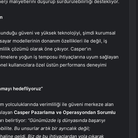
erji maliyetlerini düşürüp sürdürülebilirliği destekliyor.
em
in sunduğu güveni ve yüksek teknolojiyi, şimdi kurumsal
ayar modellerinin donanım özellikleri ile değil, iş
imlilik çözümü olarak öne çıkıyor. Casper’ın
letmelere yoğun iş temposu ihtiyaçlarına uyum sağlayan
onel kullanıcılara özel üstün performans deneyimi
amayı hedefliyoruz”
 yolculuklarında verimliliği ile güveni merkeze alan
gulayan
Casper Pazarlama ve Operasyondan Sorumlu
arı belirtiyor:
“Günümüzde iş dünyasında başarıyı
lite. Bu unsurlar artık bir ayrıcalık değil;
haline geldi. Biz de bu ihtiyaçlardan yola çıkarak