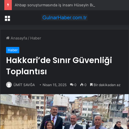
Ahbap soruşturmasında iş insanı Hüseyin Başaran’a tutuklama talebi
Menü
Anasayfa
/
Haber
Haber
Hakkari’de Sınır Güvenliği
Toplantısı
ÜMİT SAVĞA
Nisan 15, 2025
0
0
Bir dakikadan az