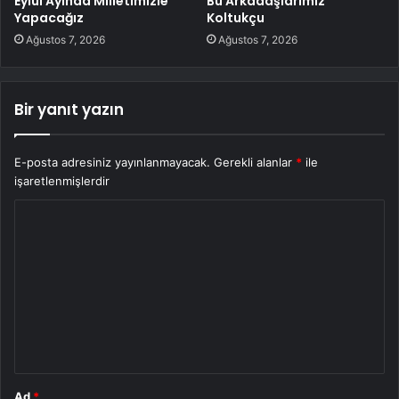
Eylül Ayında Milletimizle
Bu Arkadaşlarımız
Yapacağız
Koltukçu
Ağustos 7, 2026
Ağustos 7, 2026
Bir yanıt yazın
E-posta adresiniz yayınlanmayacak.
Gerekli alanlar
*
ile
işaretlenmişlerdir
Y
o
r
u
m
*
Ad
*