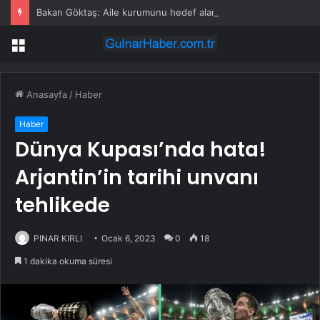
Bakan Göktaş: Aile kurumunu hedef alan küresel tehditlere karşı mücadelemiz sürecek
Menü
Anasayfa
/
Haber
Haber
Dünya Kupası’nda hata!
Arjantin’in tarihi unvanı
tehlikede
PINAR KIRLI
Ocak 6, 2023
0
18
1 dakika okuma süresi