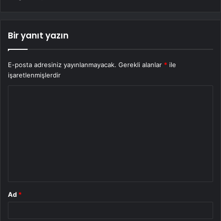
Bir yanıt yazın
E-posta adresiniz yayınlanmayacak.
Gerekli alanlar
*
ile
işaretlenmişlerdir
Y
o
r
u
m
*
Ad
*