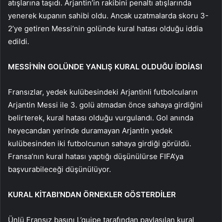
atışlarına taşıdı. Arjantin’in rakibini penaltı atışlarında
yenerek kupanın sahibi oldu. Ancak uzatmalarda skoru 3-
2’ye getiren Messi’nin golünde kural hatası olduğu iddia
edildi.
MESSİ’NİN GOLÜNDE YANLIŞ KURAL OLDUĞU İDDİASI
Fransızlar, yedek kulübesindeki Arjantinli futbolcuların
Arjantin Messi ile 3. golü atmadan önce sahaya girdiğini
belirterek, kural hatası olduğu vurgulandı. Gol anında
heyecandan yerinde duramayan Arjantin yedek
kulübesinden iki futbolcunun sahaya girdiği görüldü.
Fransa’nın kural hatası yaptığı düşünülürse FIFA’ya
başvurabileceği düşünülüyor.
KURAL KİTABI’NDAN ÖRNEKLER GÖSTERDİLER
Ünlü Fransız basını L’quipe tarafından paylaşılan kural