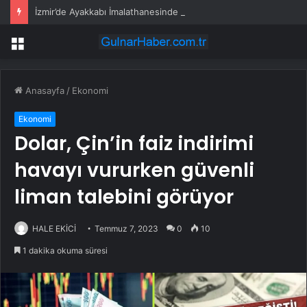
İzmir’de Ayakkabı İmalathanesinde Yangın
Menü
Anasayfa
/
Ekonomi
Ekonomi
Dolar, Çin’in faiz indirimi
havayı vururken güvenli
liman talebini görüyor
HALE EKİCİ
Temmuz 7, 2023
0
10
1 dakika okuma süresi