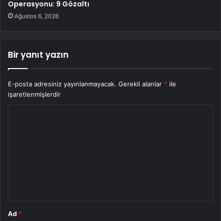
Operasyonu: 9 Gözaltı
Ağustos 6, 2026
Bir yanıt yazın
E-posta adresiniz yayınlanmayacak.
Gerekli alanlar
*
ile
işaretlenmişlerdir
Y
o
r
u
m
*
Ad
*