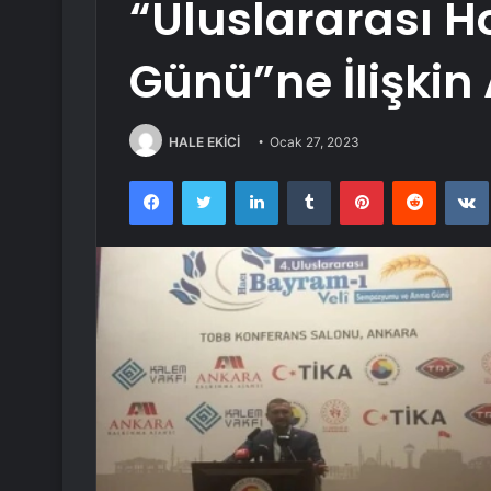
“Uluslararası 
Günü”ne İlişkin
HALE EKİCİ
Ocak 27, 2023
Facebook
Twitter
LinkedIn
Tumblr
Pinterest
Reddit