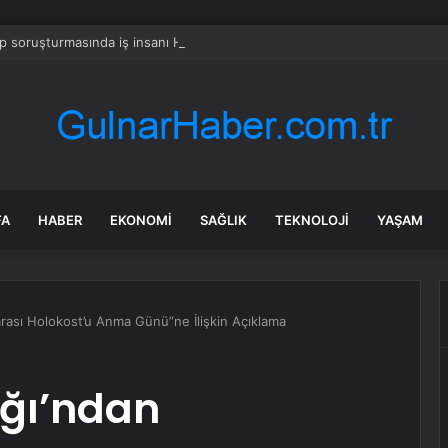
 soruşturmasında iş insanı Hüseyin Başaran’a tutuklama talebi
FA
HABER
EKONOMI
SAĞLIK
TEKNOLOJI
YAŞAM
rarası Holokost’u Anma Günü”ne İlişkin Açıklama
ığı’ndan