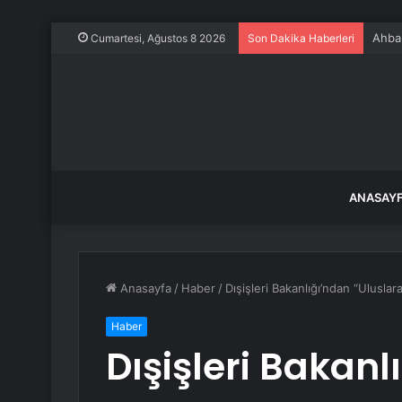
Ahbap
Cumartesi, Ağustos 8 2026
Son Dakika Haberleri
ANASAY
Anasayfa
/
Haber
/
Dışişleri Bakanlığı’ndan “Ulusla
Haber
Dışişleri Bakanl