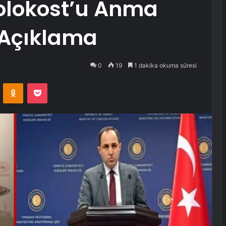
Holokost’u Anma
 Açıklama
0
19
1 dakika okuma süresi
VKontakte
Odnoklassniki
Pocket