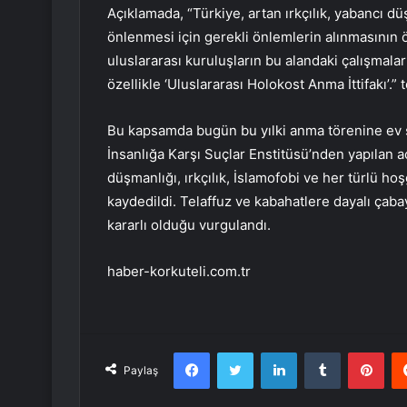
Açıklamada, “Türkiye, artan ırkçılık, yabancı dü
önlenmesi için gerekli önlemlerin alınmasının
uluslararası kuruluşların bu alandaki çalışmaları
özellikle ‘Uluslararası Holokost Anma İttifakı’.” t
Bu kapsamda bugün bu yılki anma törenine ev s
İnsanlığa Karşı Suçlar Enstitüsü’nden yapılan 
düşmanlığı, ırkçılık, İslamofobi ve her türlü 
kaydedildi. Telaffuz ve kabahatlere dayalı çabay
kararlı olduğu vurgulandı.
haber-korkuteli.com.tr
Facebook
Twitter
LinkedIn
Tumblr
Pint
Paylaş