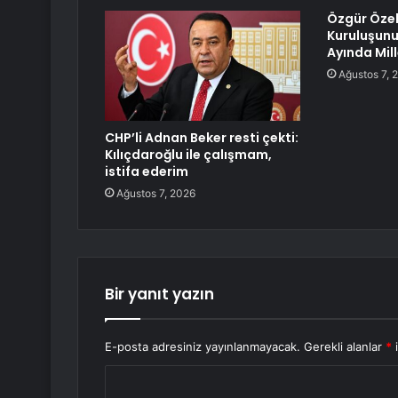
Özgür Özel:
Kuruluşunu
Ayında Mil
Ağustos 7, 
CHP’li Adnan Beker resti çekti:
Kılıçdaroğlu ile çalışmam,
istifa ederim
Ağustos 7, 2026
Bir yanıt yazın
E-posta adresiniz yayınlanmayacak.
Gerekli alanlar
*
i
Y