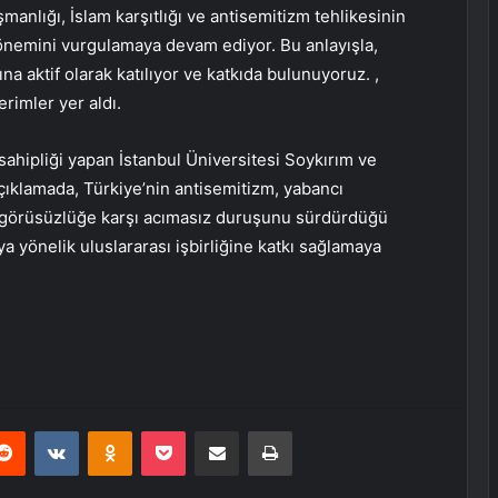
şmanlığı, İslam karşıtlığı ve antisemitizm tehlikesinin
 önemini vurgulamaya devam ediyor. Bu anlayışla,
na aktif olarak katılıyor ve katkıda bulunuyoruz. ,
erimler yer aldı.
ahipliği yapan İstanbul Üniversitesi Soykırım ve
açıklamada, Türkiye’nin antisemitizm, yabancı
hoşgörüsüzlüğe karşı acımasız duruşunu sürdürdüğü
a yönelik uluslararası işbirliğine katkı sağlamaya
erest
Reddit
VKontakte
Odnoklassniki
Pocket
E-Posta ile paylaş
Yazdır