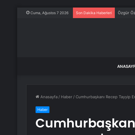
CHP Sözcü
Cuma, Ağustos 7 2026
Son Dakika Haberleri
ANASAY
Anasayfa
/
Haber
/
Cumhurbaşkanı Recep Tayyip Erd
Haber
Cumhurbaşkanı