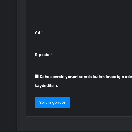
m
*
Ad
*
E-posta
*
Daha sonraki yorumlarımda kullanılması için adı
kaydedilsin.