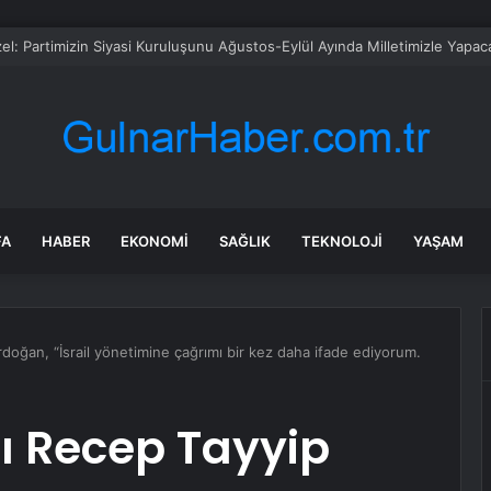
sü Sarı’dan Yeni Parti Açıklamasına Tepki: Bu Arkadaşlarımız Koltukçu
FA
HABER
EKONOMI
SAĞLIK
TEKNOLOJI
YAŞAM
oğan, “İsrail yönetimine çağrımı bir kez daha ifade ediyorum.
 Recep Tayyip