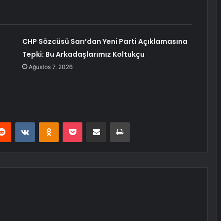
CHP Sözcüsü Sarı’dan Yeni Parti Açıklamasına
Tepki: Bu Arkadaşlarımız Koltukçu
Ağustos 7, 2026
erest
Reddit
VKontakte
Odnoklassniki
Pocket
E-Posta ile paylaş
Yazdır