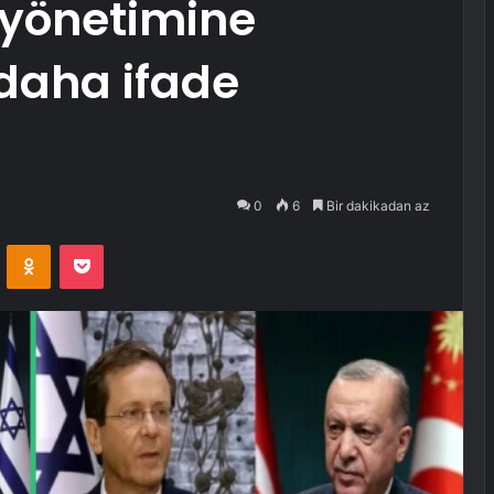
l yönetimine
 daha ifade
0
6
Bir dakikadan az
VKontakte
Odnoklassniki
Pocket