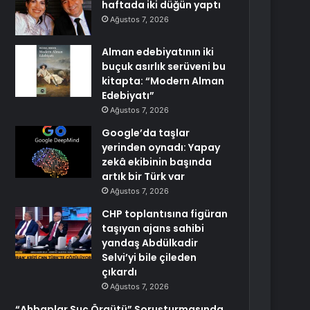
haftada iki düğün yaptı
Ağustos 7, 2026
Alman edebiyatının iki
buçuk asırlık serüveni bu
kitapta: “Modern Alman
Edebiyatı”
Ağustos 7, 2026
Google’da taşlar
yerinden oynadı: Yapay
zekâ ekibinin başında
artık bir Türk var
Ağustos 7, 2026
CHP toplantısına figüran
taşıyan ajans sahibi
yandaş Abdülkadir
Selvi’yi bile çileden
çıkardı
Ağustos 7, 2026
“Ahbaplar Suç Örgütü” Soruşturmasında