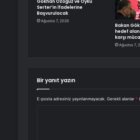
Gökhan Özoğuz ve Öykü
Serter’in İfadelerine
Başvurulacak
Ağustos 7, 2026
Bakan Gökt
hedef alan
karşı müca
Ağustos 7, 
Bir yanıt yazın
E-posta adresiniz yayınlanmayacak.
Gerekli alanlar
*
i
Y
o
r
u