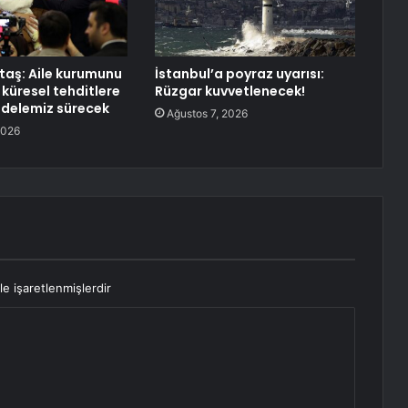
aş: Aile kurumunu
İstanbul’a poyraz uyarısı:
 küresel tehditlere
Rüzgar kuvvetlenecek!
delemiz sürecek
Ağustos 7, 2026
2026
le işaretlenmişlerdir