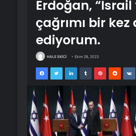
Erdoğan, “İsrai
çağrımı bir kez
ediyorum.
HALE EKİCİ
Ekim 28, 2023
Facebook
Twitter
LinkedIn
Tumblr
Pinterest
Reddit